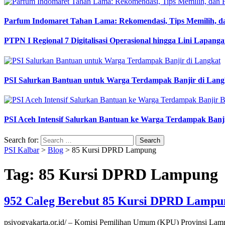
Parfum Indomaret Tahan Lama: Rekomendasi, Tips Memilih, d
PTPN I Regional 7 Digitalisasi Operasional hingga Lini Lapang
PSI Salurkan Bantuan untuk Warga Terdampak Banjir di Lang
PSI Aceh Intensif Salurkan Bantuan ke Warga Terdampak Banj
Search for:
PSI Kalbar
>
Blog
>
85 Kursi DPRD Lampung
Tag:
85 Kursi DPRD Lampung
952 Caleg Berebut 85 Kursi DPRD Lampu
psiyogyakarta.or.id/ – Komisi Pemilihan Umum (KPU) Provinsi Lampu