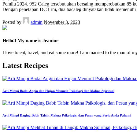
Pemilu 2024. 952 Caleg tersebut akan bersaing memperebutkan 85 k
Dengan penetapan DCT ini, dua bacaleg dinyatakan tidak memenuhi
Posted by
admin
November 3, 2023
Hello!! My name is Jeanine
I love to eat, travel, and eat some more! I am married to the man of m
Latest Recipes
Arti Mimpi Badai Angin dan Hujan Menurut Psikologi dan Makna Spiritual
Arti Mimpi Daging Babi: Tafsir, Makna Psikologis, dan Pesan yang Perlu Anda Pahami