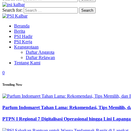
Search for:
Beranda
Berita
PSI Hadir
PSI Kerja
Keanggotaan
Daftar Anggota
Daftar Relawan
Tentang Kami
0
Trending Now
Parfum Indomaret Tahan Lama: Rekomendasi, Tips Memilih, d
PTPN I Regional 7 Digitalisasi Operasional hingga Lini Lapang