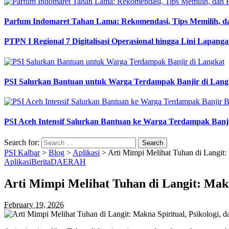
Parfum Indomaret Tahan Lama: Rekomendasi, Tips Memilih, d
PTPN I Regional 7 Digitalisasi Operasional hingga Lini Lapang
PSI Salurkan Bantuan untuk Warga Terdampak Banjir di Lang
PSI Aceh Intensif Salurkan Bantuan ke Warga Terdampak Banj
Search for:
PSI Kalbar
>
Blog
>
Aplikasi
>
Arti Mimpi Melihat Tuhan di Langit:
Aplikasi
Berita
DAERAH
Arti Mimpi Melihat Tuhan di Langit: Makn
February 19, 2026