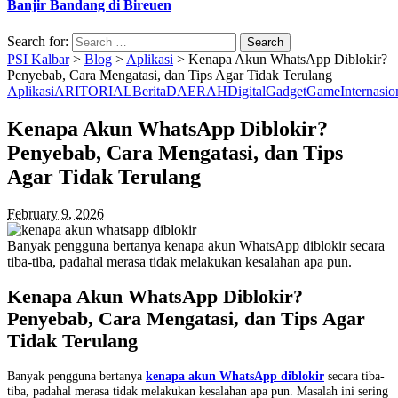
Banjir Bandang di Bireuen
Search for:
PSI Kalbar
>
Blog
>
Aplikasi
>
Kenapa Akun WhatsApp Diblokir?
Penyebab, Cara Mengatasi, dan Tips Agar Tidak Terulang
Aplikasi
ARITORIAL
Berita
DAERAH
Digital
Gadget
Game
Internasio
Kenapa Akun WhatsApp Diblokir?
Penyebab, Cara Mengatasi, dan Tips
Agar Tidak Terulang
February 9, 2026
Banyak pengguna bertanya kenapa akun WhatsApp diblokir secara
tiba-tiba, padahal merasa tidak melakukan kesalahan apa pun.
Kenapa Akun WhatsApp Diblokir?
Penyebab, Cara Mengatasi, dan Tips Agar
Tidak Terulang
Banyak pengguna bertanya
kenapa akun WhatsApp diblokir
secara tiba-
tiba, padahal merasa tidak melakukan kesalahan apa pun. Masalah ini sering