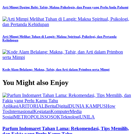
Arti Mimpi Daging Babi: Tafsir, Makna Psikologis, dan Pesan yang Perlu Anda Pahami
Arti Mimpi Melihat Tuhan di Langit: Makna Spiritual, Psikologi, dan Pertanda
Kehidupan
Kode Alam Belalang: Makna, Tafsir, dan Arti dalam Primbon serta Mimpi
You Might also Enjoy
Aplikasi
ARITORIAL
Berita
Digital
DUNIA KAMPUS
How
Tos
Internasional
Kegiatan
Komputer
Media
Sosial
METROPOLIS
SOSOK
Teknologi
UNILA
Parfum Indomaret Tahan Lama: Rekomendasi, Tips Memilih,
dan Fakta yang Perlu Kamu Tahu