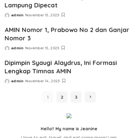
Lampung Dipecat
admin
November 15, 2023
Posted
by
AMIN Nomor 1, Prabowo No 2 dan Ganjar
Nomor 3
admin
November 15, 2023
Posted
by
Dipimpin Syaugi Alaydrus, Ini Formasi
Lengkap Timnas AMIN
admin
November 14, 2023
Posted
by
1
2
3
Hello!! My name is Jeanine
I love to eat, travel, and eat some more! I am