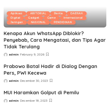
Aplikasi
ARITORIAL
Berita
DAERAH
Digital
Gadget
Game
Internasional
Jaringan
NASIONAL
PENDIDIKAN
Kenapa Akun WhatsApp Diblokir?
Penyebab, Cara Mengatasi, dan Tips Agar
Tidak Terulang
admin
February 9, 2026
Posted
by
Prabowo Batal Hadir di Dialog Dengan
Pers, PWI Kecewa
admin
December 30, 2023
Posted
by
MUI Haramkan Golput di Pemilu
admin
December 18, 2023
Posted
by