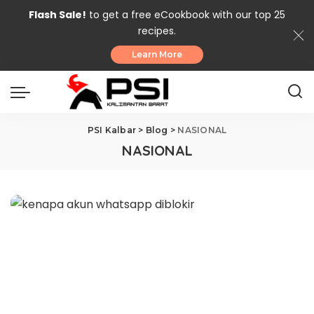
Flash Sale!
to get a free eCookbook with our top 25
recipes.
Learn More
PSI Kalbar
>
Blog
>
NASIONAL
NASIONAL