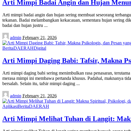
Arti Mimpi Badai Angin dan Hujan Menuru
Arti mimpi badai angin dan hujan sering membuat seseorang terbangu
tekanan. Badai melambangkan kekacauan, sementara hujan sering dik
badai dan hujan justru
...
Posted
admin
February 21, 2026
by
Berita
DAERAH
Digital
Arti Mimpi Daging Babi: Tafsir, Makna Ps
Arti mimpi daging babi sering menimbulkan rasa penasaran, terutama
merasa mimpi ini membawa pertanda khusus. Padahal, maknanya tidak s
bersalah. Selain itu, tafsir mimpi daging
...
Posted
admin
February 21, 2026
by
Aplikasi
Berita
DAERAH
Arti Mimpi Melihat Tuhan di Langit: Makn