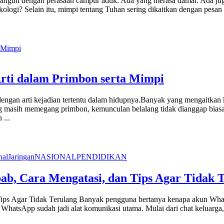
rbangun dengan perasaan campur aduk. Ada yang merasa damai. Ada ju
ologi? Selain itu, mimpi tentang Tuhan sering dikaitkan dengan pesan s
Arti dalam Primbon serta Mimpi
dengan arti kejadian tertentu dalam hidupnya.Banyak yang mengaitkan 
g masih memegang primbon, kemunculan belalang tidak dianggap bia
an
...
nal
Jaringan
NASIONAL
PENDIDIKAN
b, Cara Mengatasi, dan Tips Agar Tidak 
s Agar Tidak Terulang Banyak pengguna bertanya kenapa akun WhatsAp
WhatsApp sudah jadi alat komunikasi utama. Mulai dari chat keluarga, k