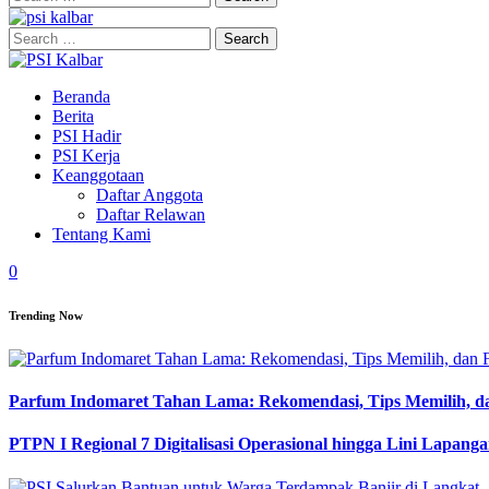
for:
Search
for:
Beranda
Berita
PSI Hadir
PSI Kerja
Keanggotaan
Daftar Anggota
Daftar Relawan
Tentang Kami
0
Trending Now
Parfum Indomaret Tahan Lama: Rekomendasi, Tips Memilih, d
PTPN I Regional 7 Digitalisasi Operasional hingga Lini Lapang