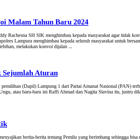
oi Malam Tahun Baru 2024
dy Rachesna SH SIK menghimbau kepada masyarakat agar tidak konvoi
Kapolres Lampura menghimbau kepada seluruh masyarakat untuk bersam
ebihan, melakukan konvoi dijalan
...
k Sejumlah Aturan
 pemilihan (Dapil) Lampung 1 dari Partai Amanat Nasional (PAN) te
Ungu, atau baru-baru ini Raffi Ahmad dan Nagita Slavina itu, justru 
tik
menyajikan berita-berita tentang Pemilu yang berimbang sehingga bis