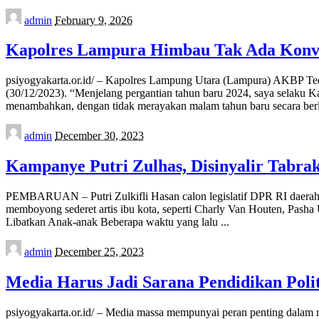
Posted
admin
February 9, 2026
by
Kapolres Lampura Himbau Tak Ada Konv
psiyogyakarta.or.id/ – Kapolres Lampung Utara (Lampura) AKBP Ted
(30/12/2023). “Menjelang pergantian tahun baru 2024, saya selaku 
menambahkan, dengan tidak merayakan malam tahun baru secara berl
Posted
admin
December 30, 2023
by
Kampanye Putri Zulhas, Disinyalir Tabra
PEMBARUAN – Putri Zulkifli Hasan calon legislatif DPR RI daerah
memboyong sederet artis ibu kota, seperti Charly Van Houten, Pasha 
Libatkan Anak-anak Beberapa waktu yang lalu
...
Posted
admin
December 25, 2023
by
Media Harus Jadi Sarana Pendidikan Poli
psiyogyakarta.or.id/ – Media massa mempunyai peran penting dalam 