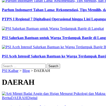
Parfum Indomaret Tahan Lama: Rekomendasi, Tips Memilih, d
PTPN I Regional 7 Digitalisasi Operasional hingga Lini Lapang
PSI Salurkan Bantuan untuk Warga Terdampak Banjir di Lang
PSI Aceh Intensif Salurkan Bantuan ke Warga Terdampak Banj
Search
for:
PSI Kalbar
>
Blog
>
DAERAH
DAERAH
Berita
DAERAH
Digital