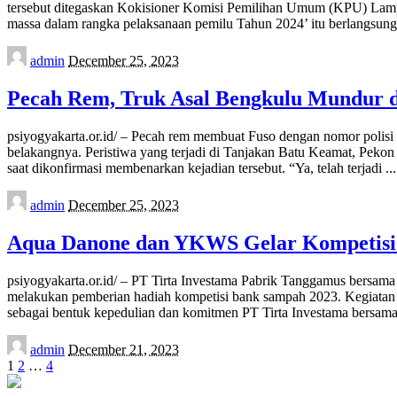
tersebut ditegaskan Kokisioner Komisi Pemilihan Umum (KPU) Lam
massa dalam rangka pelaksanaan pemilu Tahun 2024’ itu berlangsung
Posted
admin
December 25, 2023
by
Pecah Rem, Truk Asal Bengkulu Mundur 
psiyogyakarta.or.id/ – Pecah rem membuat Fuso dengan nomor polis
belakangnya. Peristiwa yang terjadi di Tanjakan Batu Keamat, Peko
saat dikonfirmasi membenarkan kejadian tersebut. “Ya, telah terjadi
...
Posted
admin
December 25, 2023
by
Aqua Danone dan YKWS Gelar Kompetis
psiyogyakarta.or.id/ – PT Tirta Investama Pabrik Tanggamus ber
melakukan pemberian hadiah kompetisi bank sampah 2023. Kegiatan
sebagai bentuk kepedulian dan komitmen PT Tirta Investama bersam
Posted
admin
December 21, 2023
by
1
2
…
4