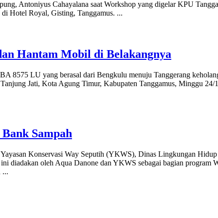
pung, Antoniyus Cahayalana saat Workshop yang digelar KPU Tangga
 di Hotel Royal, Gisting, Tanggamus.
...
dan Hantam Mobil di Belakangnya
i BA 8575 LU yang berasal dari Bengkulu menuju Tanggerang keholan
n Tanjung Jati, Kota Agung Timur, Kabupaten Tanggamus, Minggu 24/12
i Bank Sampah
sama Yayasan Konservasi Way Seputih (YKWS), Dinas Lingkungan Hid
 ini diadakan oleh Aqua Danone dan YKWS sebagai bagian program W
a
...