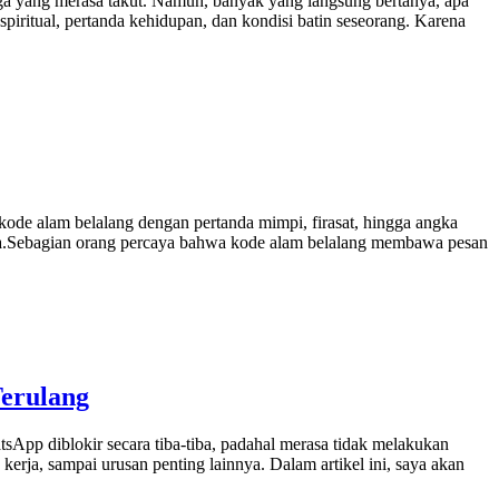
ga yang merasa takut. Namun, banyak yang langsung bertanya, apa
piritual, pertanda kehidupan, dan kondisi batin seseorang. Karena
kode alam belalang dengan pertanda mimpi, firasat, hingga angka
sa.Sebagian orang percaya bahwa kode alam belalang membawa pesan
Terulang
p diblokir secara tiba-tiba, padahal merasa tidak melakukan
erja, sampai urusan penting lainnya. Dalam artikel ini, saya akan