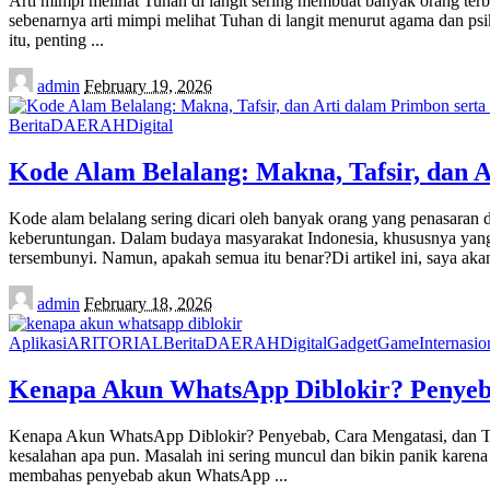
Arti mimpi melihat Tuhan di langit sering membuat banyak orang te
sebenarnya arti mimpi melihat Tuhan di langit menurut agama dan psik
itu, penting
...
Posted
admin
February 19, 2026
by
Berita
DAERAH
Digital
Kode Alam Belalang: Makna, Tafsir, dan 
Kode alam belalang sering dicari oleh banyak orang yang penasaran 
keberuntungan. Dalam budaya masyarakat Indonesia, khususnya yan
tersembunyi. Namun, apakah semua itu benar?Di artikel ini, saya ak
Posted
admin
February 18, 2026
by
Aplikasi
ARITORIAL
Berita
DAERAH
Digital
Gadget
Game
Internasio
Kenapa Akun WhatsApp Diblokir? Penyeba
Kenapa Akun WhatsApp Diblokir? Penyebab, Cara Mengatasi, dan Tip
kesalahan apa pun. Masalah ini sering muncul dan bikin panik karena 
membahas penyebab akun WhatsApp
...