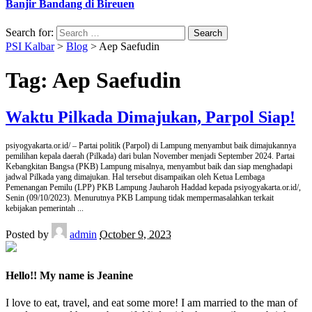
Banjir Bandang di Bireuen
Search for:
PSI Kalbar
>
Blog
>
Aep Saefudin
Tag:
Aep Saefudin
Waktu Pilkada Dimajukan, Parpol Siap!
psiyogyakarta.or.id/ – Partai politik (Parpol) di Lampung menyambut baik dimajukannya
pemilihan kepala daerah (Pilkada) dari bulan November menjadi September 2024. Partai
Kebangkitan Bangsa (PKB) Lampung misalnya, menyambut baik dan siap menghadapi
jadwal Pilkada yang dimajukan. Hal tersebut disampaikan oleh Ketua Lembaga
Pemenangan Pemilu (LPP) PKB Lampung Jauharoh Haddad kepada psiyogyakarta.or.id/,
Senin (09/10/2023). Menurutnya PKB Lampung tidak mempermasalahkan terkait
kebijakan pemerintah
...
Posted by
admin
October 9, 2023
Hello!! My name is Jeanine
I love to eat, travel, and eat some more! I am married to the man of