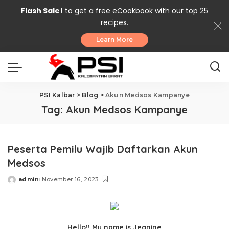
Flash Sale!
to get a free eCookbook with our top 25
recipes.
Learn More
PSI Kalbar
>
Blog
>
Akun Medsos Kampanye
Tag:
Akun Medsos Kampanye
Peserta Pemilu Wajib Daftarkan Akun
Medsos
admin
November 16, 2023
Posted
by
Hello!! My name is Jeanine