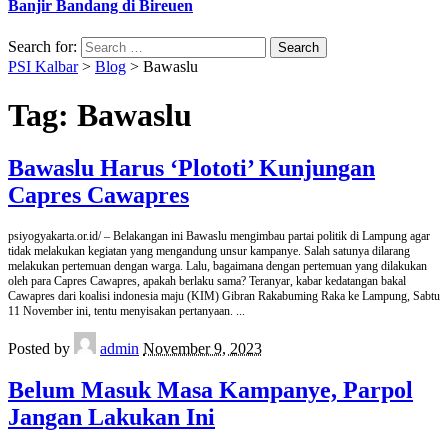
Banjir Bandang di Bireuen
Search for:
PSI Kalbar
>
Blog
>
Bawaslu
Tag:
Bawaslu
Bawaslu Harus ‘Plototi’ Kunjungan
Capres Cawapres
psiyogyakarta.or.id/ – Belakangan ini Bawaslu mengimbau partai politik di Lampung agar
tidak melakukan kegiatan yang mengandung unsur kampanye. Salah satunya dilarang
melakukan pertemuan dengan warga. Lalu, bagaimana dengan pertemuan yang dilakukan
oleh para Capres Cawapres, apakah berlaku sama? Teranyar, kabar kedatangan bakal
Cawapres dari koalisi indonesia maju (KIM) Gibran Rakabuming Raka ke Lampung, Sabtu
11 November ini, tentu menyisakan pertanyaan.
...
Posted by
admin
November 9, 2023
Belum Masuk Masa Kampanye, Parpol
Jangan Lakukan Ini