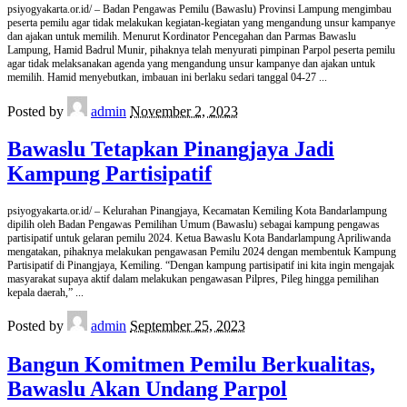
psiyogyakarta.or.id/ – Badan Pengawas Pemilu (Bawaslu) Provinsi Lampung mengimbau
peserta pemilu agar tidak melakukan kegiatan-kegiatan yang mengandung unsur kampanye
dan ajakan untuk memilih. Menurut Kordinator Pencegahan dan Parmas Bawaslu
Lampung, Hamid Badrul Munir, pihaknya telah menyurati pimpinan Parpol peserta pemilu
agar tidak melaksanakan agenda yang mengandung unsur kampanye dan ajakan untuk
memilih. Hamid menyebutkan, imbauan ini berlaku sedari tanggal 04-27
...
Posted by
admin
November 2, 2023
Bawaslu Tetapkan Pinangjaya Jadi
Kampung Partisipatif
psiyogyakarta.or.id/ – Kelurahan Pinangjaya, Kecamatan Kemiling Kota Bandarlampung
dipilih oleh Badan Pengawas Pemilihan Umum (Bawaslu) sebagai kampung pengawas
partisipatif untuk gelaran pemilu 2024. Ketua Bawaslu Kota Bandarlampung Apriliwanda
mengatakan, pihaknya melakukan pengawasan Pemilu 2024 dengan membentuk Kampung
Partisipatif di Pinangjaya, Kemiling. “Dengan kampung partisipatif ini kita ingin mengajak
masyarakat supaya aktif dalam melakukan pengawasan Pilpres, Pileg hingga pemilihan
kepala daerah,”
...
Posted by
admin
September 25, 2023
Bangun Komitmen Pemilu Berkualitas,
Bawaslu Akan Undang Parpol