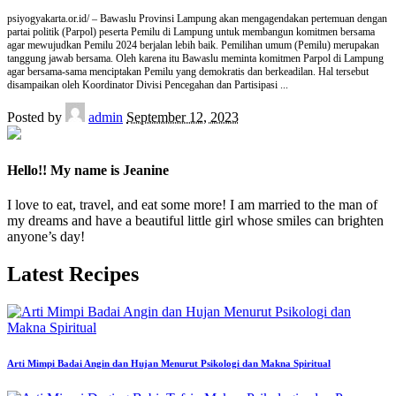
psiyogyakarta.or.id/ – Bawaslu Provinsi Lampung akan mengagendakan pertemuan dengan
partai politik (Parpol) peserta Pemilu di Lampung untuk membangun komitmen bersama
agar mewujudkan Pemilu 2024 berjalan lebih baik. Pemilihan umum (Pemilu) merupakan
tanggung jawab bersama. Oleh karena itu Bawaslu meminta komitmen Parpol di Lampung
agar bersama-sama menciptakan Pemilu yang demokratis dan berkeadilan. Hal tersebut
disampaikan oleh Koordinator Divisi Pencegahan dan Partisipasi
...
Posted by
admin
September 12, 2023
Hello!! My name is Jeanine
I love to eat, travel, and eat some more! I am married to the man of
my dreams and have a beautiful little girl whose smiles can brighten
anyone’s day!
Latest Recipes
Arti Mimpi Badai Angin dan Hujan Menurut Psikologi dan Makna Spiritual