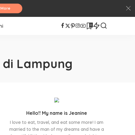
 More
0
mi
 di Lampung
Hello!! My name is Jeanine
I love to eat, travel, and eat some more! I am
married to the man of my dreams and have a