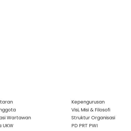
taran
Kepengurusan
nggota
Visi, Misi & Filosofi
ikasi Wartawan
Struktur Organisasi
a UKW
PD PRT PWI