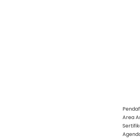
Pendaf
Area A
Sertif
Agend