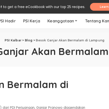
e!
to get a free eCookbook with our top 25 recipes.
Learn
PSI Hadir
PSI Kerja
Keanggotaan
Tentang Ka
PSI Kalbar
>
Blog
>
Besok Ganjar Akan Bermalam di Lampung
Ganjar Akan Bermalam
n Bermalam di
s) dari PDI Perjuangan, Ganjar Pranowo diagendakan