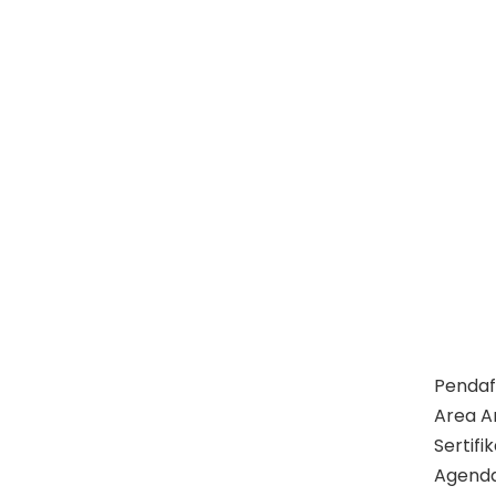
Pendaf
Area A
Sertif
Agend