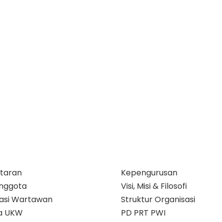
taran
Kepengurusan
nggota
Visi, Misi & Filosofi
ikasi Wartawan
Struktur Organisasi
a UKW
PD PRT PWI