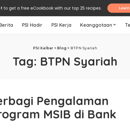
e!
to get a free eCookbook with our top 25 recipes.
Learn
Berita
PSI Hadir
PSI Kerja
Keanggotaan
T
PSI Kalbar
>
Blog
>
BTPN Syariah
Tag:
BTPN Syariah
Berbagi Pengalaman
rogram MSIB di Bank