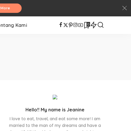
 More
0
entang Kami
Hello!! My name is Jeanine
I love to eat, travel, and eat some more! I am
married to the man of my dreams and have a