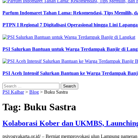
Parfum Indomaret Tahan Lama: Rekomendasi, Tips Memilih, d
PTPN I Regional 7 Digitalisasi Operasional hingga Lini Lapang
PSI Salurkan Bantuan untuk Warga Terdampak Banjir di Lang
PSI Aceh Intensif Salurkan Bantuan ke Warga Terdampak Banj
Search
for:
PSI Kalbar
>
Blog
>
Buku Sastra
Tag:
Buku Sastra
Kolaborasi Kober dan UKMBS, Launching
psiyogyakarta.or.id/ – Berniat memprovokasi ulun Lampung pameran d