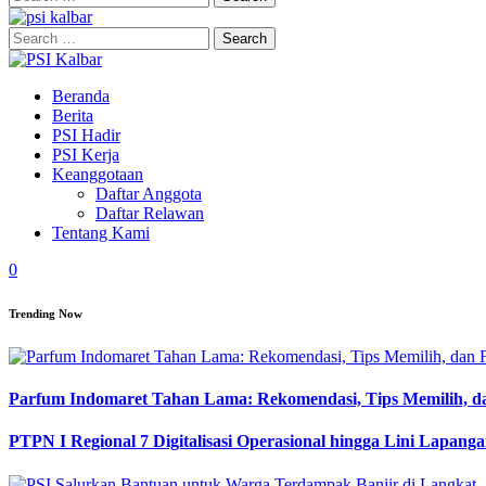
for:
Search
for:
Beranda
Berita
PSI Hadir
PSI Kerja
Keanggotaan
Daftar Anggota
Daftar Relawan
Tentang Kami
0
Trending Now
Parfum Indomaret Tahan Lama: Rekomendasi, Tips Memilih, d
PTPN I Regional 7 Digitalisasi Operasional hingga Lini Lapang