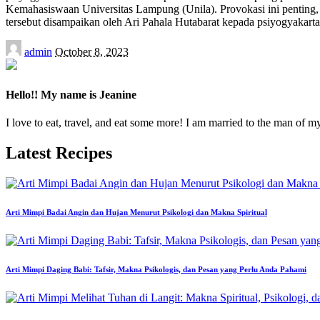
Kemahasiswaan Universitas Lampung (Unila). Provokasi ini penting, 
tersebut disampaikan oleh Ari Pahala Hutabarat kepada psiyogyakarta
Posted
admin
October 8, 2023
by
Hello!! My name is Jeanine
I love to eat, travel, and eat some more! I am married to the man of m
Latest Recipes
Arti Mimpi Badai Angin dan Hujan Menurut Psikologi dan Makna Spiritual
Arti Mimpi Daging Babi: Tafsir, Makna Psikologis, dan Pesan yang Perlu Anda Pahami