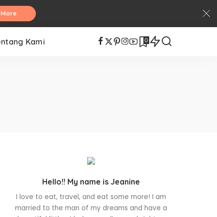
 More
0
entang Kami
Hello!! My name is Jeanine
I love to eat, travel, and eat some more! I am
married to the man of my dreams and have a