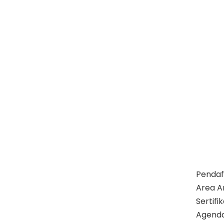
Pendaf
Area A
Sertif
Agend