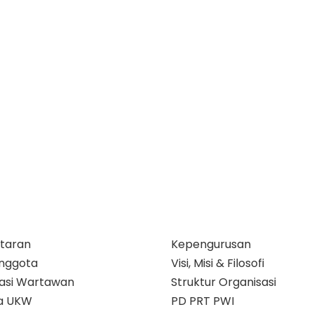
taran
Kepengurusan
nggota
Visi, Misi & Filosofi
ikasi Wartawan
Struktur Organisasi
a UKW
PD PRT PWI