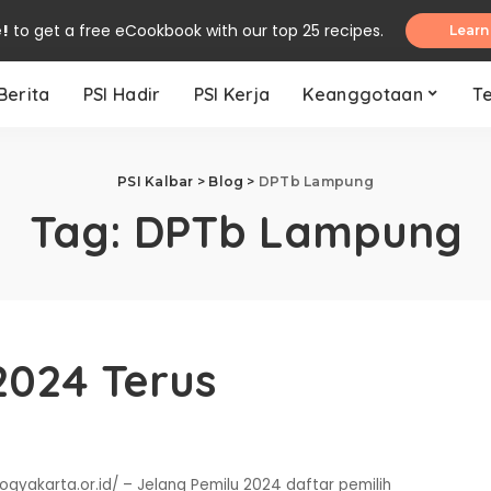
e!
to get a free eCookbook with our top 25 recipes.
Learn
Berita
PSI Hadir
PSI Kerja
Keanggotaan
T
PSI Kalbar
>
Blog
>
DPTb Lampung
Tag:
DPTb Lampung
2024 Terus
ogyakarta.or.id/ – Jelang Pemilu 2024 daftar pemilih