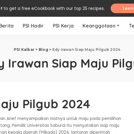
e!
to get a free eCookbook with our top 25 recipes.
Learn
Berita
PSI Hadir
PSI Kerja
Keanggotaan
T
PSI Kalbar
>
Blog
>
Edy Irawan Siap Maju Pilgub 2024
y Irawan Siap Maju Pil
aju Pilgub 2024
wan Arief menyampaikan niatnya untuk maju pada pemilihan
g. Pemilik Universitas Saburai itu menyatakan siap maju
an kepala daerah (Pilkada) 2024, lantaran diperintah