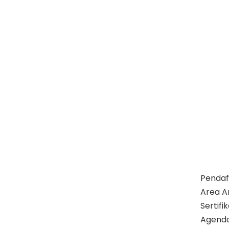
Pendaf
Area A
Sertif
Agend