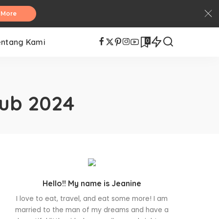
 More
0
entang Kami
gub 2024
Hello!! My name is Jeanine
I love to eat, travel, and eat some more! I am
married to the man of my dreams and have a