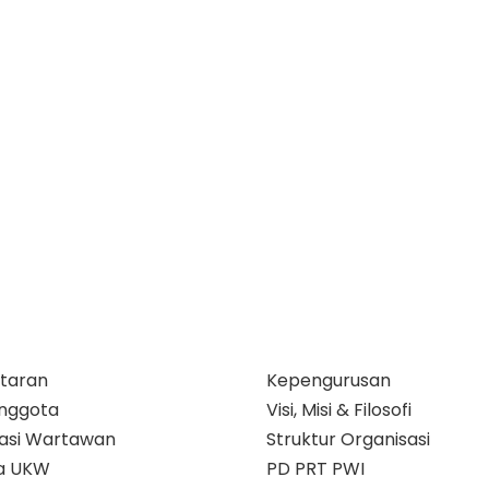
taran
Kepengurusan
nggota
Visi, Misi & Filosofi
ikasi Wartawan
Struktur Organisasi
a UKW
PD PRT PWI