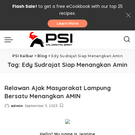
Flash Sale!
to get a free eCookbook with our top 25
recipes.
Learn More
PSI Kalbar
>
Blog
>
Edy Sudrajat Siap Menangkan Amin
Tag:
Edy Sudrajat Siap Menangkan Amin
Relawan Ajak Masyarakat Lampung
Bersatu Menangkan AMIN
admin
September 3, 2023
Posted
by
Hello!! My name is Jeanine