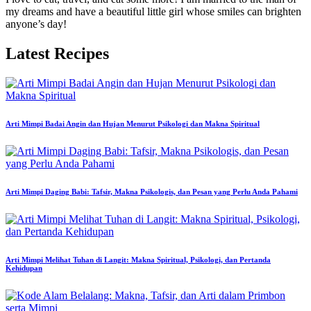
my dreams and have a beautiful little girl whose smiles can brighten
anyone’s day!
Latest Recipes
Arti Mimpi Badai Angin dan Hujan Menurut Psikologi dan Makna Spiritual
Arti Mimpi Daging Babi: Tafsir, Makna Psikologis, dan Pesan yang Perlu Anda Pahami
Arti Mimpi Melihat Tuhan di Langit: Makna Spiritual, Psikologi, dan Pertanda
Kehidupan