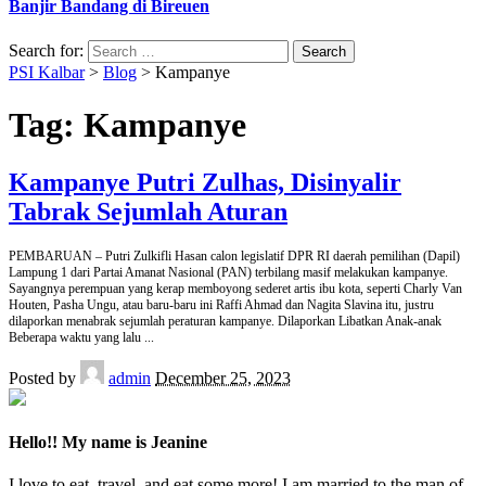
Banjir Bandang di Bireuen
Search for:
PSI Kalbar
>
Blog
>
Kampanye
Tag:
Kampanye
Kampanye Putri Zulhas, Disinyalir
Tabrak Sejumlah Aturan
PEMBARUAN – Putri Zulkifli Hasan calon legislatif DPR RI daerah pemilihan (Dapil)
Lampung 1 dari Partai Amanat Nasional (PAN) terbilang masif melakukan kampanye.
Sayangnya perempuan yang kerap memboyong sederet artis ibu kota, seperti Charly Van
Houten, Pasha Ungu, atau baru-baru ini Raffi Ahmad dan Nagita Slavina itu, justru
dilaporkan menabrak sejumlah peraturan kampanye. Dilaporkan Libatkan Anak-anak
Beberapa waktu yang lalu
...
Posted by
admin
December 25, 2023
Hello!! My name is Jeanine
I love to eat, travel, and eat some more! I am married to the man of