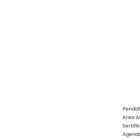
Pendaf
Area A
Sertif
Agend