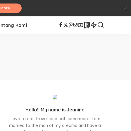
 More
0
entang Kami
Hello!! My name is Jeanine
I love to eat, travel, and eat some more! I am
married to the man of my dreams and have a