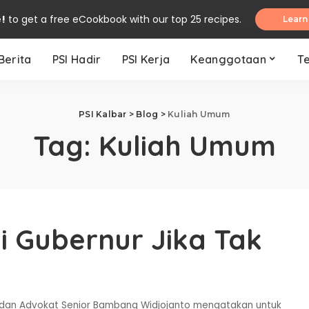
e!
to get a free eCookbook with our top 25 recipes.
Learn
Berita
PSI Hadir
PSI Kerja
Keanggotaan
T
PSI Kalbar
>
Blog
>
Kuliah Umum
Tag:
Kuliah Umum
i Gubernur Jika Tak
HAM dan Advokat Senior Bambang Widjojanto mengatakan untuk