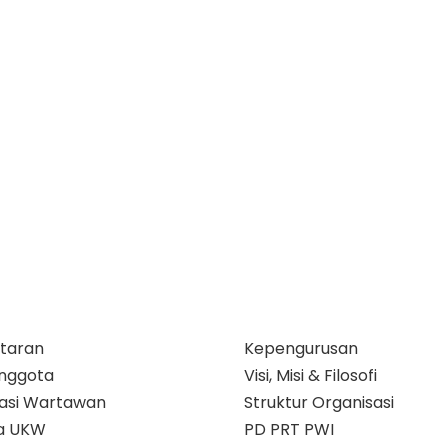
taran
Kepengurusan
nggota
Visi, Misi & Filosofi
ikasi Wartawan
Struktur Organisasi
a UKW
PD PRT PWI