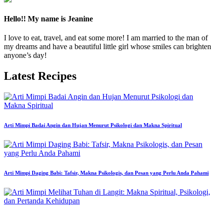
Hello!! My name is Jeanine
I love to eat, travel, and eat some more! I am married to the man of
my dreams and have a beautiful little girl whose smiles can brighten
anyone’s day!
Latest Recipes
Arti Mimpi Badai Angin dan Hujan Menurut Psikologi dan Makna Spiritual
Arti Mimpi Daging Babi: Tafsir, Makna Psikologis, dan Pesan yang Perlu Anda Pahami