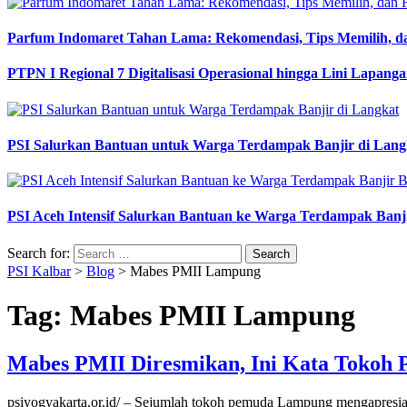
Parfum Indomaret Tahan Lama: Rekomendasi, Tips Memilih, d
PTPN I Regional 7 Digitalisasi Operasional hingga Lini Lapang
PSI Salurkan Bantuan untuk Warga Terdampak Banjir di Lang
PSI Aceh Intensif Salurkan Bantuan ke Warga Terdampak Banj
Search for:
PSI Kalbar
>
Blog
>
Mabes PMII Lampung
Tag:
Mabes PMII Lampung
Mabes PMII Diresmikan, Ini Kata Toko
psiyogyakarta.or.id/ – Sejumlah tokoh pemuda Lampung mengapre