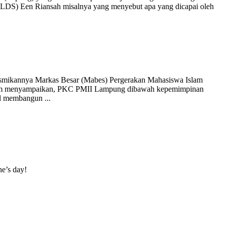
LDS) Een Riansah misalnya yang menyebut apa yang dicapai oleh
resmikannya Markas Besar (Mabes) Pergerakan Mahasiswa Islam
alim menyampaikan, PKC PMII Lampung dibawah kepemimpinan
sil membangun
...
ne’s day!