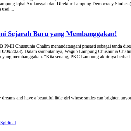
Lampung Iqbal Ardiansyah dan Direktur Lampung Democracy Studies (
a usai
...
ni Sejarah Baru yang Membanggakan!
PB PMII Chusnunia Chalim menandatangani prasasti sebagai tanda di
u (10/09/2023). Dalam sambutannya, Wagub Lampung Chusnunia Ch
an yang membanggakan. “Kita senang, PKC Lampung akhirnya berha
y dreams and have a beautiful little girl whose smiles can brighten anyo