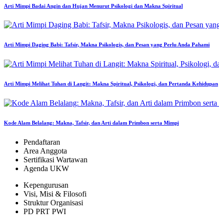
Arti Mimpi Badai Angin dan Hujan Menurut Psikologi dan Makna Spiritual
Arti Mimpi Daging Babi: Tafsir, Makna Psikologis, dan Pesan yang Perlu Anda Pahami
Arti Mimpi Melihat Tuhan di Langit: Makna Spiritual, Psikologi, dan Pertanda Kehidupan
Kode Alam Belalang: Makna, Tafsir, dan Arti dalam Primbon serta Mimpi
Pendaftaran
Area Anggota
Sertifikasi Wartawan
Agenda UKW
Kepengurusan
Visi, Misi & Filosofi
Struktur Organisasi
PD PRT PWI