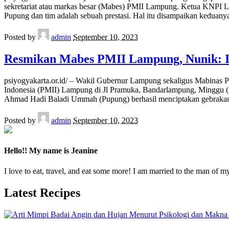
sekretariat atau markas besar (Mabes) PMII Lampung. Ketua KNPI 
Pupung dan tim adalah sebuah prestasi. Hal itu disampaikan keduany
Posted by
admin
September 10, 2023
Resmikan Mabes PMII Lampung, Nunik: I
psiyogyakarta.or.id/ – Wakil Gubernur Lampung sekaligus Mabinas 
Indonesia (PMII) Lampung di Jl Pramuka, Bandarlampung, Mingg
Ahmad Hadi Baladi Ummah (Pupung) berhasil menciptakan gebrak
Posted by
admin
September 10, 2023
Hello!! My name is Jeanine
I love to eat, travel, and eat some more! I am married to the man of m
Latest Recipes