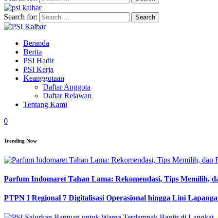
Search for:
Beranda
Berita
PSI Hadir
PSI Kerja
Keanggotaan
Daftar Anggota
Daftar Relawan
Tentang Kami
0
Trending Now
Parfum Indomaret Tahan Lama: Rekomendasi, Tips Memilih, d
PTPN I Regional 7 Digitalisasi Operasional hingga Lini Lapang