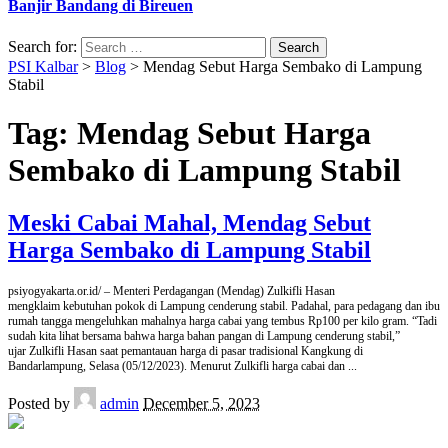
Banjir Bandang di Bireuen
Search for:
PSI Kalbar
>
Blog
>
Mendag Sebut Harga Sembako di Lampung
Stabil
Tag:
Mendag Sebut Harga
Sembako di Lampung Stabil
Meski Cabai Mahal, Mendag Sebut
Harga Sembako di Lampung Stabil
psiyogyakarta.or.id/ – Menteri Perdagangan (Mendag) Zulkifli Hasan
mengklaim kebutuhan pokok di Lampung cenderung stabil. Padahal, para pedagang dan ibu
rumah tangga mengeluhkan mahalnya harga cabai yang tembus Rp100 per kilo gram. “Tadi
sudah kita lihat bersama bahwa harga bahan pangan di Lampung cenderung stabil,”
ujar Zulkifli Hasan saat pemantauan harga di pasar tradisional Kangkung di
Bandarlampung, Selasa (05/12/2023). Menurut Zulkifli harga cabai dan
...
Posted by
admin
December 5, 2023