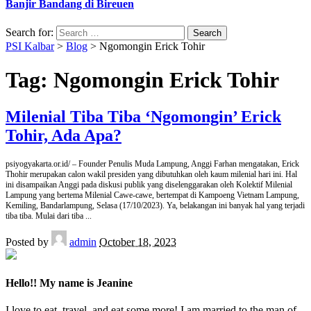
Banjir Bandang di Bireuen
Search for:
PSI Kalbar
>
Blog
>
Ngomongin Erick Tohir
Tag:
Ngomongin Erick Tohir
Milenial Tiba Tiba ‘Ngomongin’ Erick
Tohir, Ada Apa?
psiyogyakarta.or.id/ – Founder Penulis Muda Lampung, Anggi Farhan mengatakan, Erick
Thohir merupakan calon wakil presiden yang dibutuhkan oleh kaum milenial hari ini. Hal
ini disampaikan Anggi pada diskusi publik yang diselenggarakan oleh Kolektif Milenial
Lampung yang bertema Milenial Cawe-cawe, bertempat di Kampoeng Vietnam Lampung,
Kemiling, Bandarlampung, Selasa (17/10/2023). Ya, belakangan ini banyak hal yang terjadi
tiba tiba. Mulai dari tiba
...
Posted by
admin
October 18, 2023
Hello!! My name is Jeanine
I love to eat, travel, and eat some more! I am married to the man of