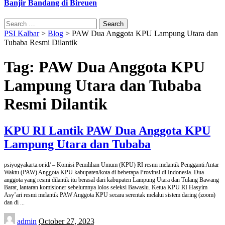
Banjir Bandang di Bireuen
Search
for:
PSI Kalbar
>
Blog
>
PAW Dua Anggota KPU Lampung Utara dan
Tubaba Resmi Dilantik
Tag:
PAW Dua Anggota KPU
Lampung Utara dan Tubaba
Resmi Dilantik
KPU RI Lantik PAW Dua Anggota KPU
Lampung Utara dan Tubaba
psiyogyakarta.or.id/ – Komisi Pemilihan Umum (KPU) RI resmi melantik Pengganti Antar
Waktu (PAW) Anggota KPU kabupaten/kota di beberapa Provinsi di Indonesia. Dua
anggota yang resmi dilantik itu berasal dari kabupaten Lampung Utara dan Tulang Bawang
Barat, lantaran komisioner sebelumnya lolos seleksi Bawaslu. Ketua KPU RI Hasyim
Asy’ari resmi melantik PAW Anggota KPU secara serentak melalui sistem daring (zoom)
dan di
...
Posted
admin
October 27, 2023