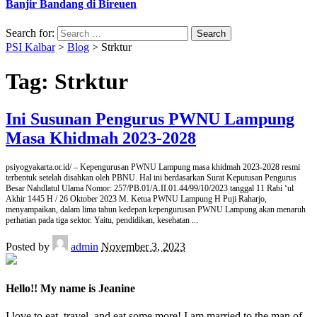
Banjir Bandang di Bireuen
Search for:
PSI Kalbar
>
Blog
>
Strktur
Tag:
Strktur
Ini Susunan Pengurus PWNU Lampung
Masa Khidmah 2023-2028
psiyogyakarta.or.id/ – Kepengurusan PWNU Lampung masa khidmah 2023-2028 resmi
terbentuk setelah disahkan oleh PBNU. Hal ini berdasarkan Surat Keputusan Pengurus
Besar Nahdlatul Ulama Nomor: 257/PB.01/A.II.01.44/99/10/2023 tanggal 11 Rabi ‘ul
Akhir 1445 H / 26 Oktober 2023 M. Ketua PWNU Lampung H Puji Raharjo,
menyampaikan, dalam lima tahun kedepan kepengurusan PWNU Lampung akan menaruh
perhatian pada tiga sektor. Yaitu, pendidikan, kesehatan
...
Posted by
admin
November 3, 2023
Hello!! My name is Jeanine
I love to eat, travel, and eat some more! I am married to the man of