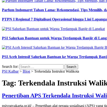
Parfum Indomaret Tahan Lama: Rekomendasi, Tips Memilih, d
PTPN I Regional 7 Digitalisasi Operasional hingga Lini Lapang
PSI Salurkan Bantuan untuk Warga Terdampak Banjir di Lang
PSI Aceh Intensif Salurkan Bantuan ke Warga Terdampak Banj
Search for:
PSI Kalbar
>
Blog
>
Terkendala Instruksi Walikota
Tag:
Terkendala Instruksi Wali
Penertiban APS Terkendala Instruksi Wal
psiyogyakarta.or.id/ – Penertiban alat peraga sosialisasi (APS) yan