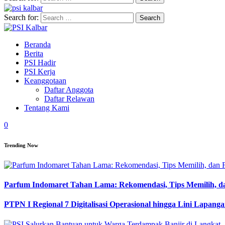
Search for:
Beranda
Berita
PSI Hadir
PSI Kerja
Keanggotaan
Daftar Anggota
Daftar Relawan
Tentang Kami
0
Trending Now
Parfum Indomaret Tahan Lama: Rekomendasi, Tips Memilih, d
PTPN I Regional 7 Digitalisasi Operasional hingga Lini Lapang