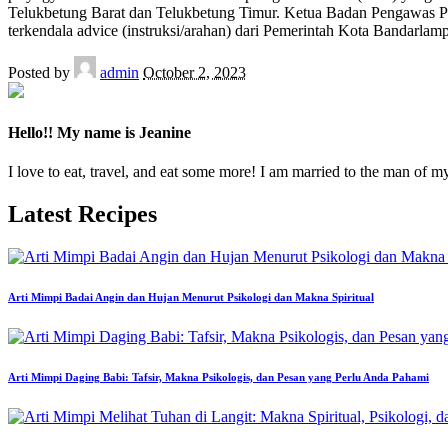
Telukbetung Barat dan Telukbetung Timur. Ketua Badan Pengawas P
terkendala advice (instruksi/arahan) dari Pemerintah Kota Bandarlam
Posted by
admin
October 2, 2023
Hello!! My name is Jeanine
I love to eat, travel, and eat some more! I am married to the man of m
Latest Recipes
Arti Mimpi Badai Angin dan Hujan Menurut Psikologi dan Makna Spiritual
Arti Mimpi Daging Babi: Tafsir, Makna Psikologis, dan Pesan yang Perlu Anda Pahami