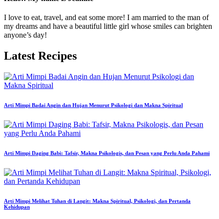
I love to eat, travel, and eat some more! I am married to the man of
my dreams and have a beautiful little girl whose smiles can brighten
anyone’s day!
Latest Recipes
Arti Mimpi Badai Angin dan Hujan Menurut Psikologi dan Makna Spiritual
Arti Mimpi Daging Babi: Tafsir, Makna Psikologis, dan Pesan yang Perlu Anda Pahami
Arti Mimpi Melihat Tuhan di Langit: Makna Spiritual, Psikologi, dan Pertanda
Kehidupan