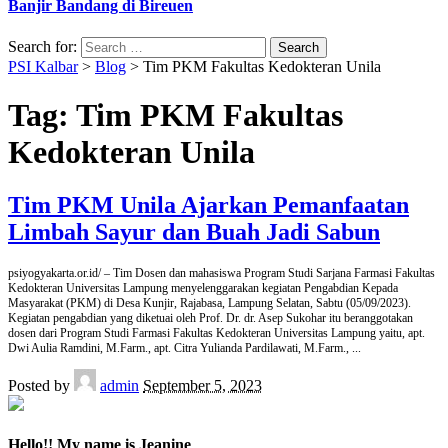
Banjir Bandang di Bireuen
Search for:
PSI Kalbar
>
Blog
>
Tim PKM Fakultas Kedokteran Unila
Tag:
Tim PKM Fakultas
Kedokteran Unila
Tim PKM Unila Ajarkan Pemanfaatan
Limbah Sayur dan Buah Jadi Sabun
psiyogyakarta.or.id/ – Tim Dosen dan mahasiswa Program Studi Sarjana Farmasi Fakultas
Kedokteran Universitas Lampung menyelenggarakan kegiatan Pengabdian Kepada
Masyarakat (PKM) di Desa Kunjir, Rajabasa, Lampung Selatan, Sabtu (05/09/2023).
Kegiatan pengabdian yang diketuai oleh Prof. Dr. dr. Asep Sukohar itu beranggotakan
dosen dari Program Studi Farmasi Fakultas Kedokteran Universitas Lampung yaitu, apt.
Dwi Aulia Ramdini, M.Farm., apt. Citra Yulianda Pardilawati, M.Farm.,
...
Posted by
admin
September 5, 2023
Hello!! My name is Jeanine