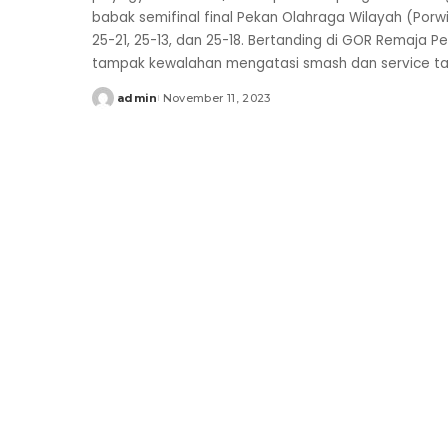
babak semifinal final Pekan Olahraga Wilayah (Porw
25-21, 25-13, dan 25-18. Bertanding di GOR Remaja Pe
tampak kewalahan mengatasi smash dan service taj
admin
November 11, 2023
Posted
by