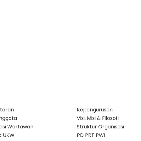
taran
Kepengurusan
nggota
Visi, Misi & Filosofi
ikasi Wartawan
Struktur Organisasi
a UKW
PD PRT PWI