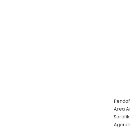
Pendaf
Area A
Sertif
Agend