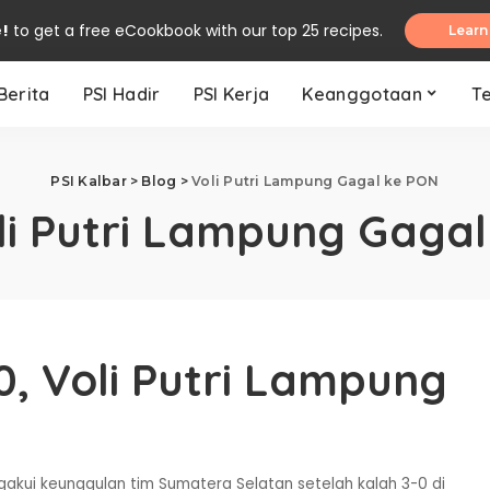
e!
to get a free eCookbook with our top 25 recipes.
Learn
Berita
PSI Hadir
PSI Kerja
Keanggotaan
T
PSI Kalbar
>
Blog
>
Voli Putri Lampung Gagal ke PON
li Putri Lampung Gaga
0, Voli Putri Lampung
ngakui keunggulan tim Sumatera Selatan setelah kalah 3-0 di