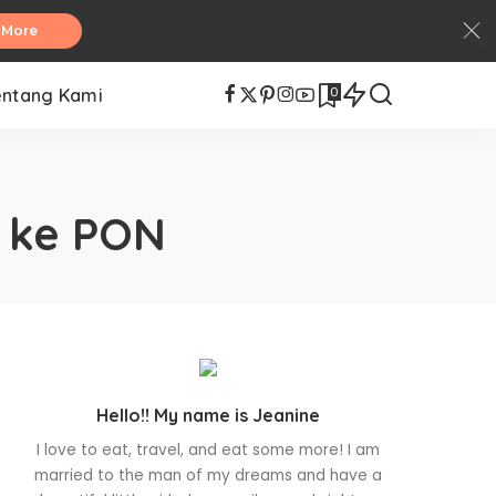
 More
0
entang Kami
l ke PON
Hello!! My name is Jeanine
I love to eat, travel, and eat some more! I am
married to the man of my dreams and have a