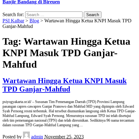
Banjir Bandang di Bireuen
Search for:
PSI Kalbar
>
Blog
>
Wartawan Hingga Ketua KNPI Masuk TPD
Ganjar-Mahfud
Tag:
Wartawan Hingga Ketua
KNPI Masuk TPD Ganjar-
Mahfud
Wartawan Hingga Ketua KNPI Masuk
TPD Ganjar-Mahfud
psiyogyakarta.or.id/ – Susunan Tim Pemenangan Daerah (TPD) Provinsi Lampung
pasangan capres-cawapres Ganjar Pranowo dan Mahfud MD yang dipimpin oleh Edward
Syah Pernong resmi terbentuk. Hal tersebut diumumkan langsung oleh Ketua TPD Ganjar-
Mahfud Lampung, Edward Syah Pernong. Menurutnya susunan TPD ini telah disetujui
oleh tim pemenangan nasional (TPN) dan telah diresmikan. Sedikitnya 96 nama tercantum
dalam susunan TPD Ganjar-Mahfud Lampung yang
...
Posted by
admin
November 25, 2023