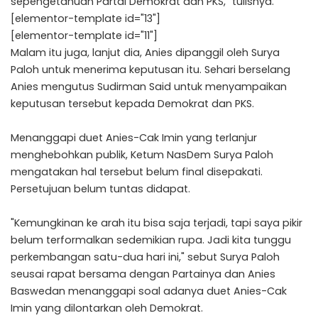
sepengetahuan Partai Demokrat dan PKS," tulisnya.
[elementor-template id="13"]
[elementor-template id="11"]
Malam itu juga, lanjut dia, Anies dipanggil oleh Surya
Paloh untuk menerima keputusan itu. Sehari berselang
Anies mengutus Sudirman Said untuk menyampaikan
keputusan tersebut kepada Demokrat dan PKS.
Menanggapi duet Anies-Cak Imin yang terlanjur
menghebohkan publik, Ketum NasDem Surya Paloh
mengatakan hal tersebut belum final disepakati.
Persetujuan belum tuntas didapat.
"Kemungkinan ke arah itu bisa saja terjadi, tapi saya pikir
belum terformalkan sedemikian rupa. Jadi kita tunggu
perkembangan satu-dua hari ini," sebut Surya Paloh
seusai rapat bersama dengan Partainya dan Anies
Baswedan menanggapi soal adanya duet Anies-Cak
Imin yang dilontarkan oleh Demokrat.