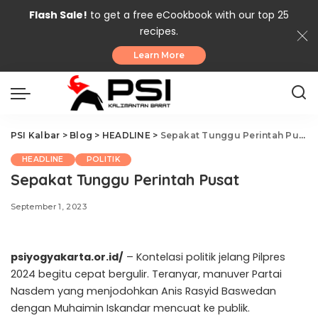
Flash Sale!
to get a free eCookbook with our top 25
recipes.
Learn More
PSI Kalbar
>
Blog
>
HEADLINE
>
Sepakat Tunggu Perintah Pusat
HEADLINE
POLITIK
Sepakat Tunggu Perintah Pusat
September 1, 2023
psiyogyakarta.or.id/
– Kontelasi politik jelang Pilpres
2024 begitu cepat bergulir. Teranyar, manuver Partai
Nasdem yang menjodohkan Anis Rasyid Baswedan
dengan Muhaimin Iskandar mencuat ke publik.