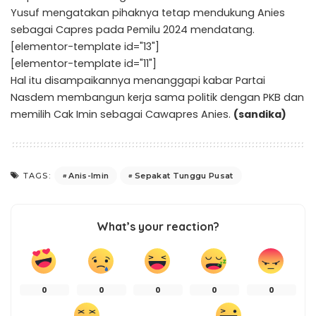
Yusuf mengatakan pihaknya tetap mendukung Anies
sebagai Capres pada Pemilu 2024 mendatang.
[elementor-template id="13"]
[elementor-template id="11"]
Hal itu disampaikannya menanggapi kabar Partai
Nasdem membangun kerja sama politik dengan PKB dan
memilih Cak Imin sebagai Cawapres Anies.
(sandika)
Anis-Imin
Sepakat Tunggu Pusat
TAGS:
What’s your reaction?
0
0
0
0
0