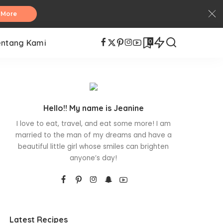
 More
0
entang Kami
Hello!! My name is Jeanine
I love to eat, travel, and eat some more! I am
married to the man of my dreams and have a
beautiful little girl whose smiles can brighten
anyone’s day!
Latest Recipes