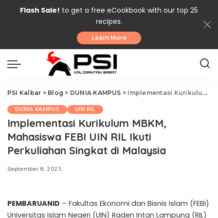
Flash Sale!
to get a free eCookbook with our top 25
recipes.
Learn More
PSI Kalbar
>
Blog
>
DUNIA KAMPUS
>
Implementasi Kurikulum MBKM, Mahasiswa FEBI UIN RIL Ikuti Perkuliahan Singkat di Malaysia
DUNIA KAMPUS
UIN RIL
Implementasi Kurikulum MBKM,
Mahasiswa FEBI UIN RIL Ikuti
Perkuliahan Singkat di Malaysia
September 8, 2023
PEMBARUANID
– Fakultas Ekonomi dan Bisnis Islam (FEBI)
Universitas Islam Negeri (UIN) Raden Intan Lampung (RIL)