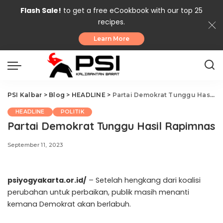
Flash Sale!
to get a free eCookbook with our top 25
recipes.
Learn More
PSI Kalbar
>
Blog
>
HEADLINE
>
Partai Demokrat Tunggu Hasil Rapimnas
HEADLINE
POLITIK
Partai Demokrat Tunggu Hasil Rapimnas
September 11, 2023
psiyogyakarta.or.id/
– Setelah hengkang dari koalisi
perubahan untuk perbaikan, publik masih menanti
kemana Demokrat akan berlabuh.