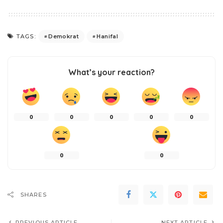
Demokrat
Hanifal
TAGS:
What’s your reaction?
0
0
0
0
0
0
0
SHARES
PREVIOUS ARTICLE
NEXT ARTICLE