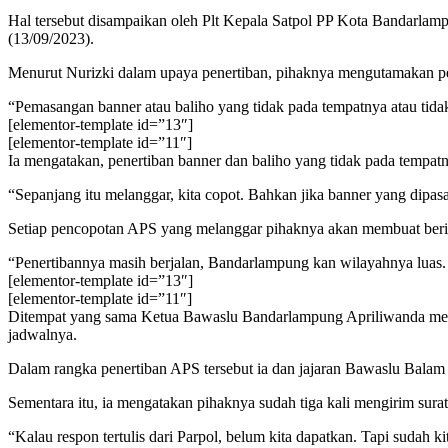
Hal tersebut disampaikan oleh Plt Kepala Satpol PP Kota Bandarla
(13/09/2023).
Menurut Nurizki dalam upaya penertiban, pihaknya mengutamakan pen
“Pemasangan banner atau baliho yang tidak pada tempatnya atau tidak
[elementor-template id=”13″]
[elementor-template id=”11″]
Ia mengatakan, penertiban banner dan baliho yang tidak pada tempatn
“Sepanjang itu melanggar, kita copot. Bahkan jika banner yang dipas
Setiap pencopotan APS yang melanggar pihaknya akan membuat berit
“Penertibannya masih berjalan, Bandarlampung kan wilayahnya luas. Ap
[elementor-template id=”13″]
[elementor-template id=”11″]
Ditempat yang sama Ketua Bawaslu Bandarlampung Apriliwanda men
jadwalnya.
Dalam rangka penertiban APS tersebut ia dan jajaran Bawaslu Balam
Sementara itu, ia mengatakan pihaknya sudah tiga kali mengirim su
“Kalau respon tertulis dari Parpol, belum kita dapatkan. Tapi suda