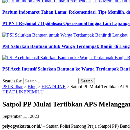
Parfum Indomaret Tahan Lama: Rekomendasi, Tips Memilih, d
PTPN I Regional 7 Digitalisasi Operasional hingga Lini Lapang
PSI Salurkan Bantuan untuk Warga Terdampak Banjir di Lang
PSI Aceh Intensif Salurkan Bantuan ke Warga Terdampak Banj
Search for:
PSI Kalbar
>
Blog
>
HEADLINE
>
Satpol PP Mulai Tertibkan APS
HEADLINE
PEMILU
Satpol PP Mulai Tertibkan APS Melangga
September 13, 2023
psiyogyakarta.or.id/
– Satuan Polisi Pamong Praja (Satpol PP) Banda