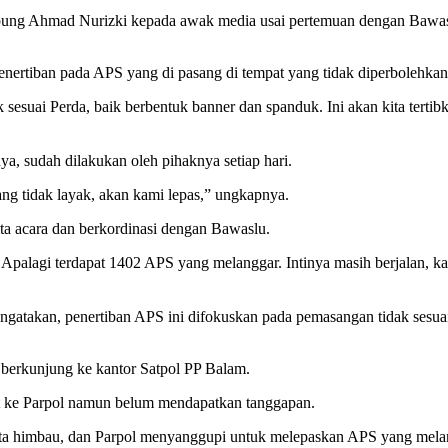
mpung Ahmad Nurizki kepada awak media usai pertemuan dengan Bawas
ertiban pada APS yang di pasang di tempat yang tidak diperbolehkan
 sesuai Perda, baik berbentuk banner dan spanduk. Ini akan kita tert
ya, sudah dilakukan oleh pihaknya setiap hari.
ang tidak layak, akan kami lepas,” ungkapnya.
a acara dan berkordinasi dengan Bawaslu.
alagi terdapat 1402 APS yang melanggar. Intinya masih berjalan, karen
gatakan, penertiban APS ini difokuskan pada pemasangan tidak ses
 berkunjung ke kantor Satpol PP Balam.
rat ke Parpol namun belum mendapatkan tanggapan.
h kita himbau, dan Parpol menyanggupi untuk melepaskan APS yang mela