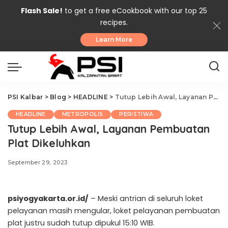
Flash Sale!
to get a free eCookbook with our top 25
recipes.
Learn More
PSI Kalbar
>
Blog
>
HEADLINE
>
Tutup Lebih Awal, Layanan Pembuatan Plat Dikeluhkan
HEADLINE
METROPOLIS
PERISTIWA
Tutup Lebih Awal, Layanan Pembuatan
Plat Dikeluhkan
September 29, 2023
psiyogyakarta.or.id/
– Meski antrian di seluruh loket
pelayanan masih mengular, loket pelayanan pembuatan
plat justru sudah tutup dipukul 15:10 WIB.