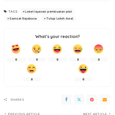
Loket layanan pembuatan plat
TAGS:
Samsat Rajabasa
Tutup Lebih Awal
What’s your reaction?
0
0
0
0
0
0
0
SHARES
PREVIOUS ARTICLE
NEXT ARTICLE