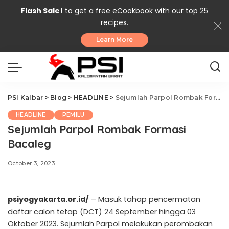
Flash Sale!
to get a free eCookbook with our top 25
recipes.
Learn More
PSI Kalbar
>
Blog
>
HEADLINE
>
Sejumlah Parpol Rombak Formasi Bacaleg
HEADLINE
PEMILU
Sejumlah Parpol Rombak Formasi
Bacaleg
October 3, 2023
psiyogyakarta.or.id/
– Masuk tahap pencermatan
daftar calon tetap (DCT) 24 September hingga 03
Oktober 2023. Sejumlah Parpol melakukan perombakan