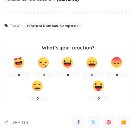
Parpol Rombak Komposisi
TAGS:
What’s your reaction?
0
0
0
0
0
0
0
SHARES