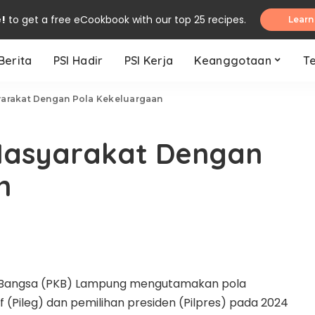
e!
to get a free eCookbook with our top 25 recipes.
Learn
Berita
PSI Hadir
PSI Kerja
Keanggotaan
T
yarakat Dengan Pola Kekeluargaan
Masyarakat Dengan
n
n Bangsa (PKB) Lampung mengutamakan pola
 (Pileg) dan pemilihan presiden (Pilpres) pada 2024