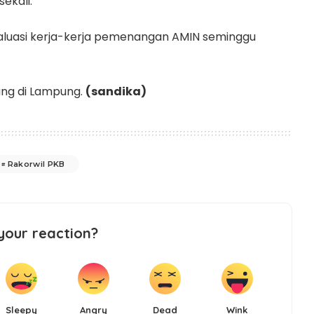
ekali.
aluasi kerja-kerja pemenangan AMIN seminggu
ng di Lampung.
(sandika)
Rakorwil PKB
your reaction?
Sleepy
Angry
Dead
Wink