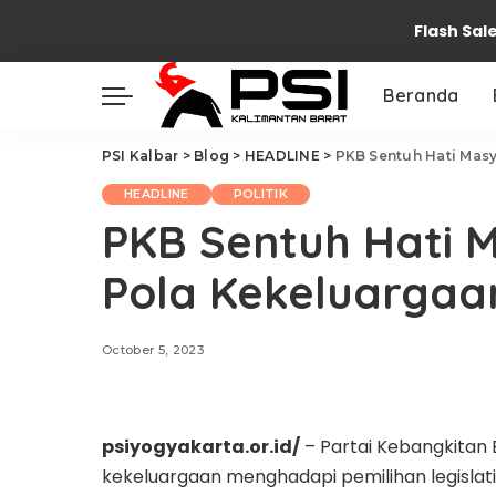
Flash Sal
Beranda
PSI Kalbar
>
Blog
>
HEADLINE
>
PKB Sentuh Hati Mas
HEADLINE
POLITIK
PKB Sentuh Hati 
Pola Kekeluargaa
October 5, 2023
psiyogyakarta.or.id/
– Partai Kebangkita
kekeluargaan menghadapi pemilihan legislatif