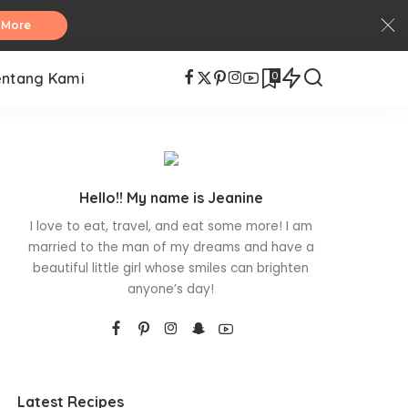
 More
0
entang Kami
Hello!! My name is Jeanine
I love to eat, travel, and eat some more! I am
married to the man of my dreams and have a
beautiful little girl whose smiles can brighten
anyone’s day!
Latest Recipes