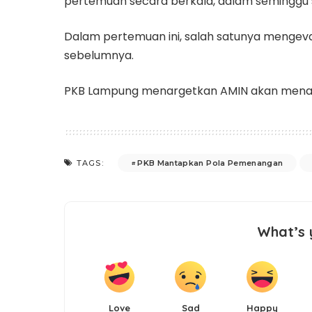
pertemuan secara berkala, dalam seminggu s
Dalam pertemuan ini, salah satunya mengev
sebelumnya.
PKB Lampung menargetkan AMIN akan mena
PKB Mantapkan Pola Pemenangan
TAGS:
What’s 
Love
Sad
Happy