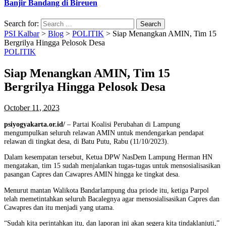
Banjir Bandang di Bireuen
Search for:
PSI Kalbar
>
Blog
>
POLITIK
>
Siap Menangkan AMIN, Tim 15
Bergrilya Hingga Pelosok Desa
POLITIK
Siap Menangkan AMIN, Tim 15
Bergrilya Hingga Pelosok Desa
October 11, 2023
psiyogyakarta.or.id/
– Partai Koalisi Perubahan di Lampung
mengumpulkan seluruh relawan AMIN untuk mendengarkan pendapat
relawan di tingkat desa, di Batu Putu, Rabu (11/10/2023).
Dalam kesempatan tersebut, Ketua DPW NasDem Lampung Herman HN
mengatakan, tim 15 sudah menjalankan tugas-tugas untuk mensosialisasikan
pasangan Capres dan Cawapres AMIN hingga ke tingkat desa.
Menurut mantan Walikota Bandarlampung dua priode itu, ketiga Parpol
telah memetintahkan seluruh Bacalegnya agar mensosialisasikan Capres dan
Cawapres dan itu menjadi yang utama.
“Sudah kita perintahkan itu, dan laporan ini akan segera kita tindaklanjuti,”