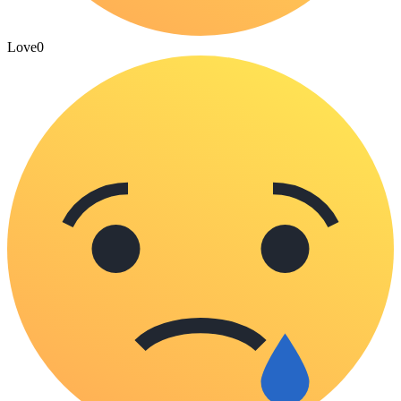
Love
0