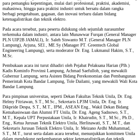
para pemangku kepentingan, mulai dari profesional, praktisi, akademisi,
mahasiswa, hingga para praktisi industri untuk bersatu dalam rangka
berbagi pengetahuan, gagasan, dan inovasi terbaru dalam bidang
ketenagalistrikan dan teknik elektro.
Pada acara tersebut, para peserta didukung oleh sejumlah narasumber
terkemuka dalam industri, antara lain Munawwar Furqan (General Manager
PLN UIP2B JAMALI), Ir. Saleh Siswanto M.T. (General Manager PLN
Lampung), Arjuna, SEI., ME.Sy (Manager PT. Greentech Global
Engineering Lampung), serta moderator Dr. Eng. Lukmanul Hakim, S.T.,
M.Sc.
Pembukaan acara ini turut dihadiri oleh Pejabat Pelaksana Harian (Plh.)
Kadis Kominfo Provinsi Lampung, Achmad Saefulloh, yang mewakili
Gubernur Lampung, serta Asisten Bidang Perekonomian dan Pembangunan
Pemerintah Kota Bandar Lampung, Tole Dailami, yang mewakili Wali Kota
Bandar Lampung.
Para pimpinan universitas, seperti Dekan Fakultas Teknik Unila, Dr. Eng.
Helmy Fitriawan, S.T., M.Sc., Sekretaris LP3M Unila, Dr. Eng. Ir.
Dikpride Despa, S.T., M.T., IPM., ASEAN Eng., Wakil Dekan Bidang
Kemahasiswaan dan Alumni FT Unila, Dr. Eng. Ageng Sadnowo, S.T.,
M.T., Kepala UPT Perpustakaan Unila, Ir. Khairudin, S.T., M.Sc., Ph.D.,
Eng., Ketua Jurusan Teknik Elektro Unila, Herlinawati, S.T., M.T., dan
Sekretaris Jurusan Teknik Elektro Unila, Ir. Meizano Ardhi Muhammad,
S.T., M.T., turut serta dalam acara tersebut, menunjukkan komitmen Unila
dalam mendukung perkembangan sektor ketenagalistrikan dan teknik