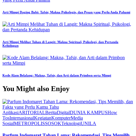
Arti Mimpi Daging Babi: Tafsir, Makna Psikologis, dan Pesan yang Perlu Anda Pahami
Arti Mimpi Melihat Tuhan di Langit: Makna Spiritual, Psikologi, dan Pertanda
Kehidupan
Kode Alam Belalang: Makna, Tafsir, dan Arti dalam Primbon serta Mimpi
You Might also Enjoy
Aplikasi
ARITORIAL
Berita
Digital
DUNIA KAMPUS
How
Tos
Internasional
Kegiatan
Komputer
Media
Sosial
METROPOLIS
SOSOK
Teknologi
UNILA
Parfum Indomaret Tahan Lama: Rekomendasi, Tips Memilih,