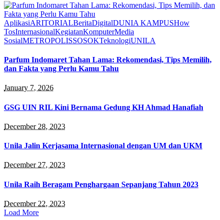
Aplikasi
ARITORIAL
Berita
Digital
DUNIA KAMPUS
How
Tos
Internasional
Kegiatan
Komputer
Media
Sosial
METROPOLIS
SOSOK
Teknologi
UNILA
Parfum Indomaret Tahan Lama: Rekomendasi, Tips Memilih,
dan Fakta yang Perlu Kamu Tahu
January 7, 2026
GSG UIN RIL Kini Bernama Gedung KH Ahmad Hanafiah
December 28, 2023
Unila Jalin Kerjasama Internasional dengan UM dan UKM
December 27, 2023
Unila Raih Beragam Penghargaan Sepanjang Tahun 2023
December 22, 2023
Load More