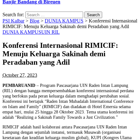
Banjir Bandang di Bireuen
Search for:
PSI Kalbar
>
Blog
>
DUNIA KAMPUS
>
Konferensi Internasional
RIMICIF: Menuju Keluarga Sakinah demi Peradaban yang Adil
DUNIA KAMPUS
UIN RIL
Konferensi Internasional RIMICIF:
Menuju Keluarga Sakinah demi
Peradaban yang Adil
October 27, 2023
PEMBARUANID
– Program Pascasarjana UIN Raden Intan Lampung
(RIL) dengan bangga mempersembahkan konferensi internasional perdana
yang berfokus pada peran keluarga dalam menghadapi perubahan sosial.
Konferensi ini bertajuk “Raden Intan Mubadalah International Conference
on Islam and Family” (RIMICIF) dan diadakan di Hotel Emersia selama
empat hari, mulai 25 hingga 28 Oktober 2023. Tema utama konferensi ini
adalah “Realizing a Sakinah Family Towards a Just Civilization.”
RIMICIF adalah hasil kolaborasi antara Pascasarjana UIN Raden Intan
Lampung dengan sejumlah instansi, termasuk Musawah (organisasi
kesetaraan dan keadilan keluarga muslim global), KUPI (Kongres Ulama