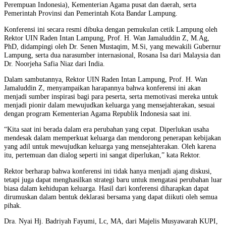
Perempuan Indonesia), Kementerian Agama pusat dan daerah, serta
Pemerintah Provinsi dan Pemerintah Kota Bandar Lampung.
Konferensi ini secara resmi dibuka dengan pemukulan cetik Lampung oleh
Rektor UIN Raden Intan Lampung, Prof. H. Wan Jamaluddin Z, M.Ag,
PhD, didampingi oleh Dr. Senen Mustaqim, M.Si, yang mewakili Gubernur
Lampung, serta dua narasumber internasional, Rosana Isa dari Malaysia dan
Dr. Noorjeha Safia Niaz dari India.
Dalam sambutannya, Rektor UIN Raden Intan Lampung, Prof. H. Wan
Jamaluddin Z, menyampaikan harapannya bahwa konferensi ini akan
menjadi sumber inspirasi bagi para peserta, serta memotivasi mereka untuk
menjadi pionir dalam mewujudkan keluarga yang mensejahterakan, sesuai
dengan program Kementerian Agama Republik Indonesia saat ini.
“Kita saat ini berada dalam era perubahan yang cepat. Diperlukan usaha
mendesak dalam memperkuat keluarga dan mendorong penerapan kebijakan
yang adil untuk mewujudkan keluarga yang mensejahterakan. Oleh karena
itu, pertemuan dan dialog seperti ini sangat diperlukan,” kata Rektor.
Rektor berharap bahwa konferensi ini tidak hanya menjadi ajang diskusi,
tetapi juga dapat menghasilkan strategi baru untuk mengatasi perubahan luar
biasa dalam kehidupan keluarga. Hasil dari konferensi diharapkan dapat
dirumuskan dalam bentuk deklarasi bersama yang dapat diikuti oleh semua
pihak.
Dra. Nyai Hj. Badriyah Fayumi, Lc, MA, dari Majelis Musyawarah KUPI,