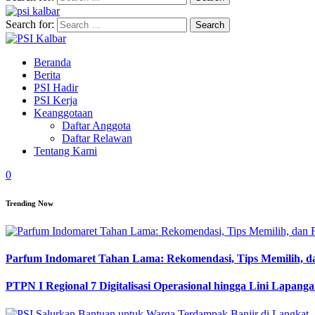
Search for:
Beranda
Berita
PSI Hadir
PSI Kerja
Keanggotaan
Daftar Anggota
Daftar Relawan
Tentang Kami
0
Trending Now
Parfum Indomaret Tahan Lama: Rekomendasi, Tips Memilih, d
PTPN I Regional 7 Digitalisasi Operasional hingga Lini Lapang