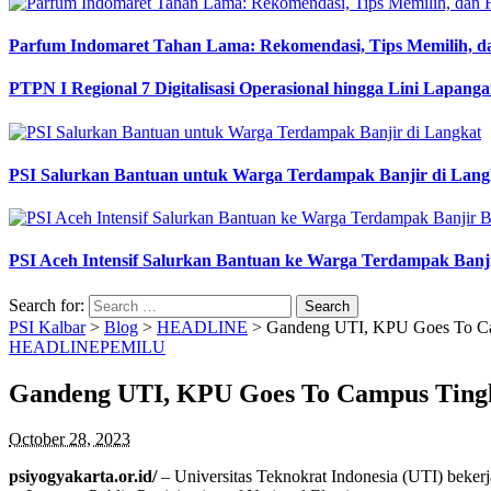
Parfum Indomaret Tahan Lama: Rekomendasi, Tips Memilih, d
PTPN I Regional 7 Digitalisasi Operasional hingga Lini Lapang
PSI Salurkan Bantuan untuk Warga Terdampak Banjir di Lang
PSI Aceh Intensif Salurkan Bantuan ke Warga Terdampak Banj
Search for:
PSI Kalbar
>
Blog
>
HEADLINE
>
Gandeng UTI, KPU Goes To Cam
HEADLINE
PEMILU
Gandeng UTI, KPU Goes To Campus Tingka
October 28, 2023
psiyogyakarta.or.id/
– Universitas Teknokrat Indonesia (UTI) bek