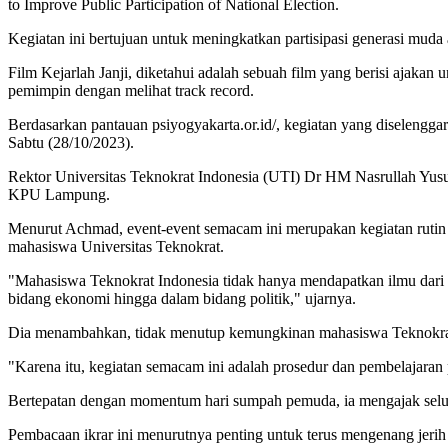
to Improve Public Participation of National Election.
Kegiatan ini bertujuan untuk meningkatkan partisipasi generasi muda 
Film Kejarlah Janji, diketahui adalah sebuah film yang berisi ajaka
pemimpin dengan melihat track record.
Berdasarkan pantauan psiyogyakarta.or.id/, kegiatan yang diselengg
Sabtu (28/10/2023).
Rektor Universitas Teknokrat Indonesia (UTI) Dr HM Nasrullah Yu
KPU Lampung.
Menurut Achmad, event-event semacam ini merupakan kegiatan rutin d
mahasiswa Universitas Teknokrat.
"Mahasiswa Teknokrat Indonesia tidak hanya mendapatkan ilmu dari k
bidang ekonomi hingga dalam bidang politik," ujarnya.
Dia menambahkan, tidak menutup kemungkinan mahasiswa Teknokrat s
"Karena itu, kegiatan semacam ini adalah prosedur dan pembelajaran p
Bertepatan dengan momentum hari sumpah pemuda, ia mengajak selu
Pembacaan ikrar ini menurutnya penting untuk terus mengenang jer