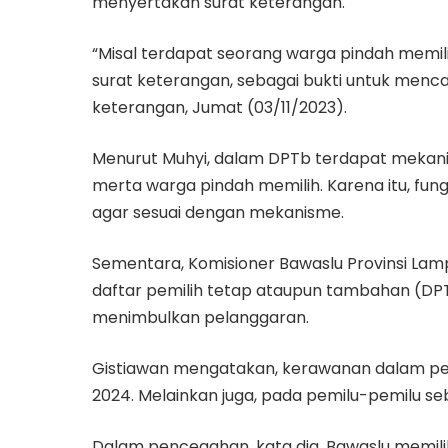
menyertakan surat keterangan.
“Misal terdapat seorang warga pindah memil
surat keterangan, sebagai bukti untuk mencabu
keterangan, Jumat (03/11/2023).
Menurut Muhyi, dalam DPTb terdapat mekanis
merta warga pindah memilih. Karena itu, fu
agar sesuai dengan mekanisme.
Sementara, Komisioner Bawaslu Provinsi La
daftar pemilih tetap ataupun tambahan (DP
menimbulkan pelanggaran.
Gistiawan mengatakan, kerawanan dalam peny
2024. Melainkan juga, pada pemilu-pemilu s
Dalam pencegahan, kata dia, Bawaslu memilik