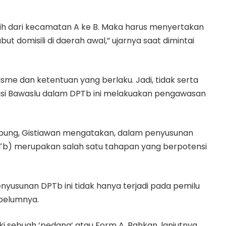
ih dari kecamatan A ke B. Maka harus menyertakan
t domisili di daerah awal,” ujarnya saat dimintai
me dan ketentuan yang berlaku. Jadi, tidak serta
ngsi Bawaslu dalam DPTb ini melakuakan pengawasan
mpung, Gistiawan mengatakan, dalam penyusunan
Tb) merupakan salah satu tahapan yang berpotensi
usunan DPTb ini tidak hanya terjadi pada pemilu
ebelumnya.
i sebuah ‘pedang’ atau Form A. Bahkan, lanjutnya,