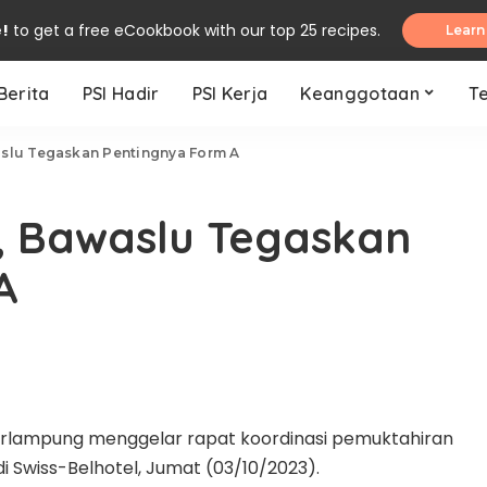
e!
to get a free eCookbook with our top 25 recipes.
Learn
Berita
PSI Hadir
PSI Kerja
Keanggotaan
T
slu Tegaskan Pentingnya Form A
, Bawaslu Tegaskan
A
rlampung menggelar rapat koordinasi pemuktahiran
i Swiss-Belhotel, Jumat (03/10/2023).