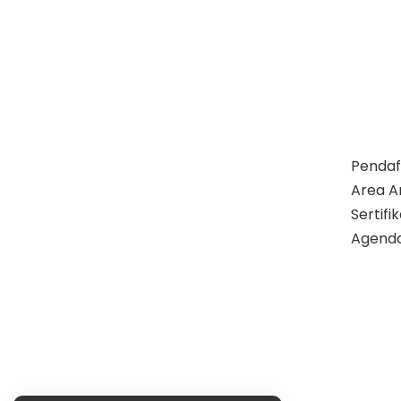
Pendaf
Area A
Sertif
Agend