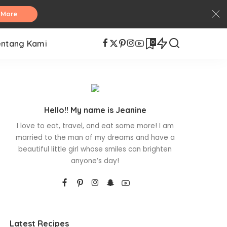
 More
0
entang Kami
Hello!! My name is Jeanine
I love to eat, travel, and eat some more! I am
married to the man of my dreams and have a
beautiful little girl whose smiles can brighten
anyone’s day!
Latest Recipes