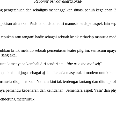
Reporter psiyogyakarta.or.id/
erang pengetahuan dan sekaligus menanggalkan situasi penuh kegelapa
ran atau akal. Padahal di dalam diri manusia terdapat aspek lain seper
tepukan satu tangan’ hadir sebagai sebuah kritik terhadap manusia m
uhkan kritik melaluo sebuah pementasan teater pilgrim, semacam upay
 sang akal.
 untuk menyapa kembali diri sendiri atau
‘the true the real self’
.
 empat kota ini juga sebagai ajakan kepada masyarakat modern untuk ke
manusia dioptimalkan. Namun kini tak terdengar lantang dan ditutupi o
nya pemandu kebenaran dan keindahan. Sementara aspek ‘rasa’ dan phys
cenderung materilistik.