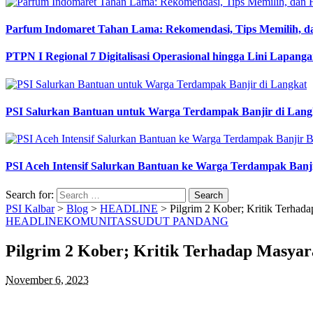
Parfum Indomaret Tahan Lama: Rekomendasi, Tips Memilih, d
PTPN I Regional 7 Digitalisasi Operasional hingga Lini Lapang
PSI Salurkan Bantuan untuk Warga Terdampak Banjir di Lang
PSI Aceh Intensif Salurkan Bantuan ke Warga Terdampak Banj
Search for:
PSI Kalbar
>
Blog
>
HEADLINE
>
Pilgrim 2 Kober; Kritik Terhad
HEADLINE
KOMUNITAS
SUDUT PANDANG
Pilgrim 2 Kober; Kritik Terhadap Masya
November 6, 2023