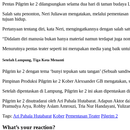
Pentas Pilgrim ke 2 dilangsungkan selama dua hari di taman budaya L
Salah satu penonton, Neri Juliawan mengatakan, melalui pementasan 
tujuan hidup.
Pertanyaan tentang diri, kata Neri, mengingatkannya dengan salah sa
“Didalam diri manusia bukan hanya material namun terdapat juga non
Menurutnya pentas teater seperti ini merupakan media yang baik untuk 
Setelah Lampung, Tiga Kota Menanti
Pilgrim ke 2 dengan tema ‘bunyi tepukan satu tangan’ (Sebuah san
Pimpinan Produksi Pilgrim ke 2 Kober Alexsander GB mengatakan, seb
Setelah dipentaskan di Lampung, Pilgrim ke 2 ini akan dipentaskan d
Pilgrim ke 2 disutradarai oleh Ari Pahala Hutabarat. Adapun Aktor
Pramudya Arya, Robby Aslam Amrouzi, Tria Nur Handayani, Yuliza
Tags:
Ari Pahala Hutabarat
Kober
Pementasan Teater
Pilgrim 2
What’s your reaction?