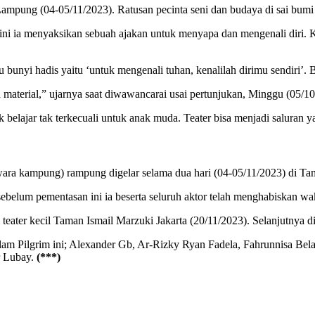
ampung (04-05/11/2023). Ratusan pecinta seni dan budaya di sai bumi 
ini ia menyaksikan sebuah ajakan untuk menyapa dan mengenali diri. K
tu bunyi hadis yaitu ‘untuk mengenali tuhan, kenalilah dirimu sendiri
 material,” ujarnya saat diwawancarai usai pertunjukan, Minggu (05/10
belajar tak terkecuali untuk anak muda. Teater bisa menjadi saluran ya
diwara kampung) rampung digelar selama dua hari (04-05/11/2023) di
elum pementasan ini ia beserta seluruh aktor telah menghabiskan wakt
i teater kecil Taman Ismail Marzuki Jakarta (20/11/2023). Selanjutny
 dalam Pilgrim ini; Alexander Gb, Ar-Rizky Ryan Fadela, Fahrunnisa B
r Lubay.
(***)