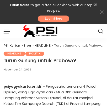
Flash Sale!
to get a free eCookbook with our top 25
recipes.
Learn More
PSI Kalbar
>
Blog
>
HEADLINE
>
Turun Gunung untuk Prabowo!
HEADLINE
POLITIK
Turun Gunung untuk Prabowo!
November 24, 2023
psiyogyakarta.or.id/
– Pengusaha ternama H. Faisol
Djausal, yang juga ayah dari Ketua DPD Gerindra
Lampung Rahmat Mirzani Djausal, di daulat menjadi
Ketua Tim Kampanye Daerah (TKD) di Provinsi Lampung