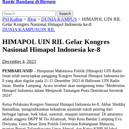
Banjir Bandang di Bireuen
Search
for:
PSI Kalbar
>
Blog
>
DUNIA KAMPUS
>
HIMAPOL UIN RIL
Gelar Kongres Nasional Himapol Indonesia ke-8
DUNIA KAMPUS
UIN RIL
HIMAPOL UIN RIL Gelar Kongres
Nasional Himapol Indonesia ke-8
December 4, 2023
PEMBARUANID
– Himpunan Mahasiswa Politik (Himapol) UIN Radin
Intan telah menyiapkan panggung Kongres Nasional Himapol Indonesia ke-
8 yang akan digelar pada 11-15 Desember 2023 di Ballroom UIN Radin
Intan, Bandar Lampung. Acara tersebut akan mengusung tema “Modernitas
Himapol Indonesia dalam Menjawab Tantangan Pesta Demokrasi Serentak
2024”.
Ketua Pelaksana Kongres Nasional Himapol Indonesia ke-8, Akbar Shiddiq
Ramadhan, mengindikasikan kehadiran sejumlah tokoh penting dari
berbagai lapisan, baik lokal, nasional, maupun internasional. Di antaranya
adalah anggota DKPP M Tio Aliansyah, Wali Kota Bandar Lampung Eva
Dwiyana, Guru Besar Ilmu Politik Universitas Kebangsaan Malaysia,
mantan Bupati Tulangbawang Umar Ahmad, dan Ketua KNPI M Iqbal