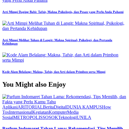
Arti Mimpi Daging Babi: Tafsir, Makna Psikologis, dan Pesan yang Perlu Anda Pahami
Arti Mimpi Melihat Tuhan di Langit: Makna Spiritual, Psikologi, dan Pertanda
Kehidupan
Kode Alam Belalang: Makna, Tafsir, dan Arti dalam Primbon serta Mimpi
You Might also Enjoy
Aplikasi
ARITORIAL
Berita
Digital
DUNIA KAMPUS
How
Tos
Internasional
Kegiatan
Komputer
Media
Sosial
METROPOLIS
SOSOK
Teknologi
UNILA
Parfum Indomaret Tahan Lama: Rekomendasi, Tips Memilih,