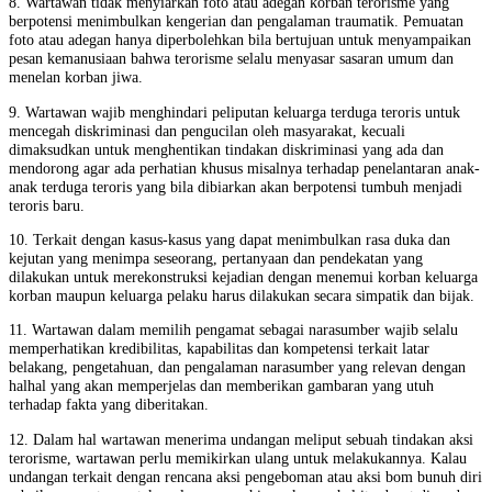
8. Wartawan tidak menyiarkan foto atau adegan korban terorisme yang
berpotensi menimbulkan kengerian dan pengalaman traumatik. Pemuatan
foto atau adegan hanya diperbolehkan bila bertujuan untuk menyampaikan
pesan kemanusiaan bahwa terorisme selalu menyasar sasaran umum dan
menelan korban jiwa.
9. Wartawan wajib menghindari peliputan keluarga terduga teroris untuk
mencegah diskriminasi dan pengucilan oleh masyarakat, kecuali
dimaksudkan untuk menghentikan tindakan diskriminasi yang ada dan
mendorong agar ada perhatian khusus misalnya terhadap penelantaran anak-
anak terduga teroris yang bila dibiarkan akan berpotensi tumbuh menjadi
teroris baru.
10. Terkait dengan kasus-kasus yang dapat menimbulkan rasa duka dan
kejutan yang menimpa seseorang, pertanyaan dan pendekatan yang
dilakukan untuk merekonstruksi kejadian dengan menemui korban keluarga
korban maupun keluarga pelaku harus dilakukan secara simpatik dan bijak.
11. Wartawan dalam memilih pengamat sebagai narasumber wajib selalu
memperhatikan kredibilitas, kapabilitas dan kompetensi terkait latar
belakang, pengetahuan, dan pengalaman narasumber yang relevan dengan
halhal yang akan memperjelas dan memberikan gambaran yang utuh
terhadap fakta yang diberitakan.
12. Dalam hal wartawan menerima undangan meliput sebuah tindakan aksi
terorisme, wartawan perlu memikirkan ulang untuk melakukannya. Kalau
undangan terkait dengan rencana aksi pengeboman atau aksi bom bunuh diri