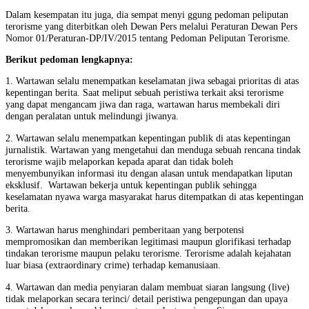
Dalam kesempatan itu juga, dia sempat menyi ggung pedoman peliputan
terorisme yang diterbitkan oleh Dewan Pers melalui Peraturan Dewan Pers
Nomor 01/Peraturan-DP/IV/2015 tentang Pedoman Peliputan Terorisme.
Berikut pedoman lengkapnya:
1. Wartawan selalu menempatkan keselamatan jiwa sebagai prioritas di atas
kepentingan berita. Saat meliput sebuah peristiwa terkait aksi terorisme
yang dapat mengancam jiwa dan raga, wartawan harus membekali diri
dengan peralatan untuk melindungi jiwanya.
2. Wartawan selalu menempatkan kepentingan publik di atas kepentingan
jurnalistik. Wartawan yang mengetahui dan menduga sebuah rencana tindak
terorisme wajib melaporkan kepada aparat dan tidak boleh
menyembunyikan informasi itu dengan alasan untuk mendapatkan liputan
eksklusif. Wartawan bekerja untuk kepentingan publik sehingga
keselamatan nyawa warga masyarakat harus ditempatkan di atas kepentingan
berita.
3. Wartawan harus menghindari pemberitaan yang berpotensi
mempromosikan dan memberikan legitimasi maupun glorifikasi terhadap
tindakan terorisme maupun pelaku terorisme. Terorisme adalah kejahatan
luar biasa (extraordinary crime) terhadap kemanusiaan.
4. Wartawan dan media penyiaran dalam membuat siaran langsung (live)
tidak melaporkan secara terinci/ detail peristiwa pengepungan dan upaya