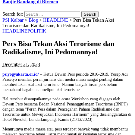
Banjir Bandang di Bireuen
Search for:
PSI Kalbar
>
Blog
>
HEADLINE
>
Pers Bisa Tekan Aksi
Terorisme dan Radikalisme, Ini Pedomannya!
HEADLINE
POLITIK
Pers Bisa Tekan Aksi Terorisme dan
Radikalisme, Ini Pedomannya!
December 21, 2023
psiyogyakarta.or.id/
– Ketua Dewan Pers periode 2016-2019, Yosep Adi
Prasetyo menilai, peran jurnalis dan media massa sangat penting dalam
memberitakan soal aksi terorisme. Namun banyak insan pers belum
memahami bagaimana meliput aksi terorisme.
Hal tersebut disampaikannya pada acara Workshop yang digagas oleh
Dewan Pers bersama Badan Nasional Penanggulangan Terorisme (BNPT)
dengan tema “Peran Pers dalam Pencegahan Paham Radikalisme dan
Terorisme untuk Mewujudkan Indonesia Harmoni” yang diselenggarakan di
Hotel Novotel, Bandarlampung, Kamis (21/12/2023).
Menurutnya media massa atau pers terdapat banyak yang tidak membantu
melawan terorisme tetapi justru mendramatisir kegiatan terorisme dan