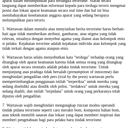
aparat dalam melumpuhkan para tersangka terorisme. Siaran secara
langsung dapat memberikan informasi kepada para terduga teroris mengenai
posisi dan lokasi aparat keamanan secara real time dan hal ini bisa
membahayakan keselamatan anggota aparat yang sedang berupaya
melumpuhkan para teroris.
5. Wartawan dalam menulis atau menyiarkan berita terorisme harus berhati-
hati agar tidak memberikan atribusi, gambaran, atau stigma yang tidak
relevan, misalnya dengan menyebut agama yang dianut atau kelompok etnis
si pelaku. Kejahatan terorime adalah kejahatan individu atau kelompok yang
tidak terkait dengan agama ataupun etnis.
6. Wartawan harus selalu menyebutkan kata “terduga” terhadap orang yang
ditangkap oleh aparat keamanan karena tidak semua orang yang ditangkap
oleh aparat secara otomatis adalah pelaku tindak terorisme. Untuk
menjunjung asas praduga tidak bersalah (presumption of innocense) dan
menghindari pengadilan oleh pers (trial by the press) wartawan perlu
mempertimbangkan penggunaan istilah “terperiksa” untuk mereka yang
sedang diselidiki atau disidik oleh polisi, “terdakwa” untuk mereka yang
sedang diadili, dan istilah “terpidana” untuk orang yang perkaranya telah
diputus oleh pengadilan.
7. Wartawan wajib menghindari mengungkap rincian modus operandi
tindak pidana terorisme seperti cara merakit bom, komposisi bahan bom,
atau teknik memilih sasaran dan lokasi yang dapat memberi inspirasi dan
memberi pengetahuan bagi para pelaku baru tindak terorisme.