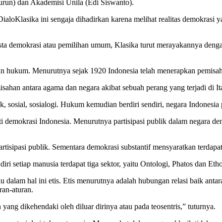
urun) dan Akademisi Unila (Edi Siswanto).
loKlasika ini sengaja dihadirkan karena melihat realitas demokrasi 
pesta demokrasi atau pemilihan umum, Klasika turut merayakannya den
n hukum. Menurutnya sejak 1920 Indonesia telah menerapkan pemisahan
ahan antara agama dan negara akibat sebuah perang yang terjadi di It
 sosial, sosialogi. Hukum kemudian berdiri sendiri, negara Indonesia
demokrasi Indonesia. Menurutnya partisipasi publik dalam negara demok
isipasi publik. Sementara demokrasi substantif mensyaratkan terdapa
 setiap manusia terdapat tiga sektor, yaitu Ontologi, Phatos dan Etho
dalam hal ini etis. Etis menurutnya adalah hubungan relasi baik anta
ran-aturan.
yang dikehendaki oleh diluar dirinya atau pada teosentris,” tuturnya.