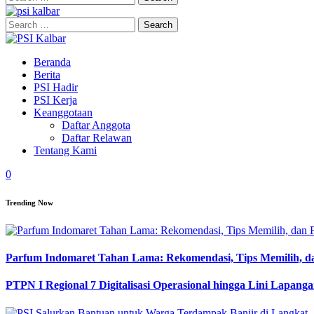
for:
Search
for:
Beranda
Berita
PSI Hadir
PSI Kerja
Keanggotaan
Daftar Anggota
Daftar Relawan
Tentang Kami
0
Trending Now
Parfum Indomaret Tahan Lama: Rekomendasi, Tips Memilih, d
PTPN I Regional 7 Digitalisasi Operasional hingga Lini Lapang