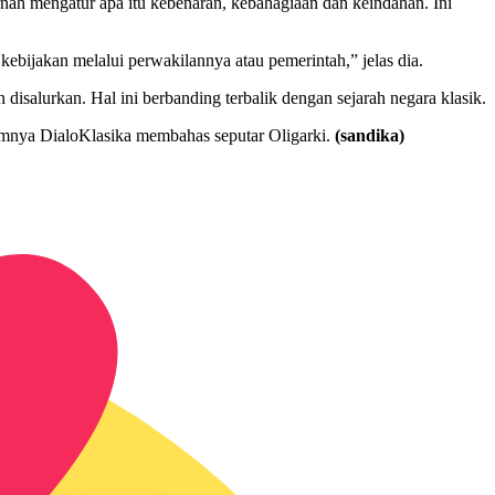
ernah mengatur apa itu kebenaran, kebahagiaan dan keindahan. Ini
bijakan melalui perwakilannya atau pemerintah,” jelas dia.
isalurkan. Hal ini berbanding terbalik dengan sejarah negara klasik.
mnya DialoKlasika membahas seputar Oligarki.
(sandika)