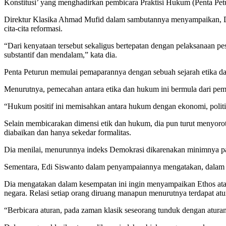
Konstitusi’ yang menghadirkan pembicara Praktisi Hukum (Penta Pet
Direktur Klasika Ahmad Mufid dalam sambutannya menyampaikan, Dia
cita-cita reformasi.
“Dari kenyataan tersebut sekaligus bertepatan dengan pelaksanaan 
substantif dan mendalam,” kata dia.
Penta Peturun memulai pemaparannya dengan sebuah sejarah etika da
Menurutnya, pemecahan antara etika dan hukum ini bermula dari pemis
“Hukum positif ini memisahkan antara hukum dengan ekonomi, politik,
Selain membicarakan dimensi etik dan hukum, dia pun turut menyoroti 
diabaikan dan hanya sekedar formalitas.
Dia menilai, menurunnya indeks Demokrasi dikarenakan minimnya part
Sementara, Edi Siswanto dalam penyampaiannya mengatakan, dalam diri
Dia mengatakan dalam kesempatan ini ingin menyampaikan Ethos atau 
negara. Relasi setiap orang diruang manapun menurutnya terdapat atu
“Berbicara aturan, pada zaman klasik seseorang tunduk dengan aturan 