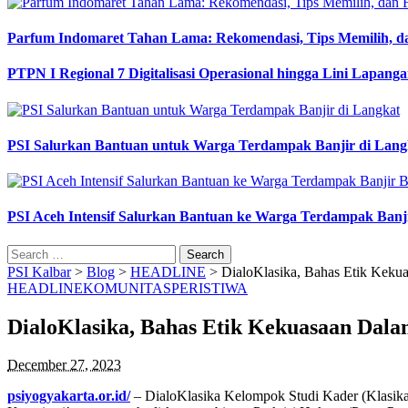
Parfum Indomaret Tahan Lama: Rekomendasi, Tips Memilih, d
PTPN I Regional 7 Digitalisasi Operasional hingga Lini Lapang
PSI Salurkan Bantuan untuk Warga Terdampak Banjir di Lang
PSI Aceh Intensif Salurkan Bantuan ke Warga Terdampak Banj
Search
for:
PSI Kalbar
>
Blog
>
HEADLINE
>
DialoKlasika, Bahas Etik Kekua
HEADLINE
KOMUNITAS
PERISTIWA
DialoKlasika, Bahas Etik Kekuasaan Dala
December 27, 2023
psiyogyakarta.or.id/
– DialoKlasika Kelompok Studi Kader (Klasika