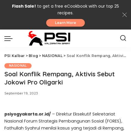
Flash Sale!
to get a free eCookbook with our top 25
recipes.
Learn More
PSI Kalbar
>
Blog
>
NASIONAL
>
Soal Konflik Rempang, Aktivis Sebut Jokowi Pro Oligarki
NASIONAL
Soal Konflik Rempang, Aktivis Sebut
Jokowi Pro Oligarki
September 19, 2023
psiyogyakarta.or.id/
– Direktur Eksekutif Sekretariat
Nasional Forum Strategis Pembangunan Sosial (FORES),
Fathullah Syahrul menilai kasus yang terjadi di Rempang,