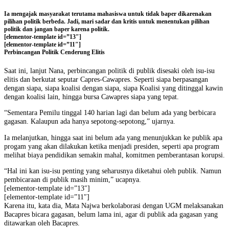
Ia mengajak masyarakat terutama mahasiswa untuk tidak baper dikarenakan
pilihan politik berbeda. Jadi, mari sadar dan kritis untuk menentukan pilihan
politik dan jangan baper karena politik.
[elementor-template id=”13″]
[elementor-template id=”11″]
Perbincangan Politik Cenderung Elitis
Saat ini, lanjut Nana, perbincangan politik di publik disesaki oleh isu-isu
elitis dan berkutat seputar Capres-Cawapres. Seperti siapa berpasangan
dengan siapa, siapa koalisi dengan siapa, siapa Koalisi yang ditinggal kawin
dengan koalisi lain, hingga bursa Cawapres siapa yang tepat.
“Sementara Pemilu tinggal 140 harian lagi dan belum ada yang berbicara
gagasan. Kalaupun ada hanya sepotong-sepotong,” ujarnya.
Ia melanjutkan, hingga saat ini belum ada yang menunjukkan ke publik apa
progam yang akan dilakukan ketika menjadi presiden, seperti apa program
melihat biaya pendidikan semakin mahal, komitmen pemberantasan korupsi.
“Hal ini kan isu-isu penting yang seharusnya diketahui oleh publik. Namun
pembicaraan di publik masih minim,” ucapnya.
[elementor-template id=”13″]
[elementor-template id=”11″]
Karena itu, kata dia, Mata Najwa berkolaborasi dengan UGM melaksanakan
Bacapres bicara gagasan, belum lama ini, agar di publik ada gagasan yang
ditawarkan oleh Bacapres.