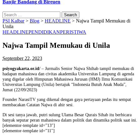
Banjir Bandang di Bireuen
Search
for:
PSI Kalbar
>
Blog
>
HEADLINE
>
Najwa Tampil Memukau di
Unila
HEADLINE
PENDIDIKAN
PERISTIWA
Najwa Tampil Memukau di Unila
September 22, 2023
psiyogyakarta.or.id/
– Jurmalis Senior Najwa Shihab tampil memukau di
hadapan mahasiswa dan civitas akademika Universitas Lampung di agenda
yang digelar oleh Himpunan Mahasiswa Jurusan (HMJ) Ilmu Komunikasi
Universitas Lampung (Unila) bertajuk “Indonesia Butuh Anak Muda”,
Jumat (22/09/2023)
Founder NarasiTV yang dikenal dengan gaya pertayaan pedas itu sempat
membacakan Catatan Najwa di ahir sesi.
Di sesi tanya jawab, putri sulung Ulama Besar Qurais Sihab itu berbicara
banyak seputar peran mahasiswa dalam politik dan dinamika politik saat ini.
[elementor-template id=”13″]
[elementor-template id=”11″]