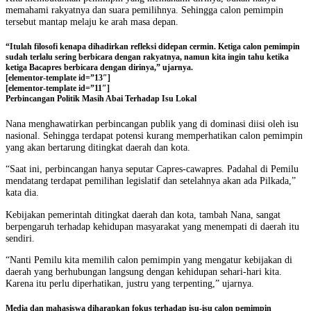
memahami rakyatnya dan suara pemilihnya. Sehingga calon pemimpin
tersebut mantap melaju ke arah masa depan.
“Itulah filosofi kenapa dihadirkan refleksi didepan cermin. Ketiga calon pemimpin
sudah terlalu sering berbicara dengan rakyatnya, namun kita ingin tahu ketika
ketiga Bacapres berbicara dengan dirinya,” ujarnya.
[elementor-template id=”13″]
[elementor-template id=”11″]
Perbincangan Politik Masih Abai Terhadap Isu Lokal
Nana menghawatirkan perbincangan publik yang di dominasi diisi oleh isu
nasional. Sehingga terdapat potensi kurang memperhatikan calon pemimpin
yang akan bertarung ditingkat daerah dan kota.
“Saat ini, perbincangan hanya seputar Capres-cawapres. Padahal di Pemilu
mendatang terdapat pemilihan legislatif dan setelahnya akan ada Pilkada,”
kata dia.
Kebijakan pemerintah ditingkat daerah dan kota, tambah Nana, sangat
berpengaruh terhadap kehidupan masyarakat yang menempati di daerah itu
sendiri.
“Nanti Pemilu kita memilih calon pemimpin yang mengatur kebijakan di
daerah yang berhubungan langsung dengan kehidupan sehari-hari kita.
Karena itu perlu diperhatikan, justru yang terpenting,” ujarnya.
Media dan mahasiswa diharapkan fokus terhadap isu-isu calon pemimpin