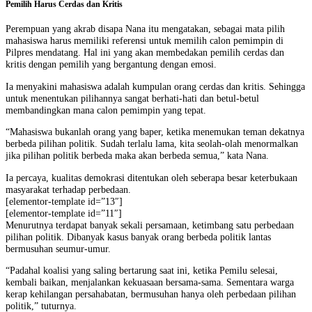
Pemilih Harus Cerdas dan Kritis
Perempuan yang akrab disapa Nana itu mengatakan, sebagai mata pilih
mahasiswa harus memiliki referensi untuk memilih calon pemimpin di
Pilpres mendatang. Hal ini yang akan membedakan pemilih cerdas dan
kritis dengan pemilih yang bergantung dengan emosi.
Ia menyakini mahasiswa adalah kumpulan orang cerdas dan kritis. Sehingga
untuk menentukan pilihannya sangat berhati-hati dan betul-betul
membandingkan mana calon pemimpin yang tepat.
“Mahasiswa bukanlah orang yang baper, ketika menemukan teman dekatnya
berbeda pilihan politik. Sudah terlalu lama, kita seolah-olah menormalkan
jika pilihan politik berbeda maka akan berbeda semua,” kata Nana.
Ia percaya, kualitas demokrasi ditentukan oleh seberapa besar keterbukaan
masyarakat terhadap perbedaan.
[elementor-template id=”13″]
[elementor-template id=”11″]
Menurutnya terdapat banyak sekali persamaan, ketimbang satu perbedaan
pilihan politik. Dibanyak kasus banyak orang berbeda politik lantas
bermusuhan seumur-umur.
“Padahal koalisi yang saling bertarung saat ini, ketika Pemilu selesai,
kembali baikan, menjalankan kekuasaan bersama-sama. Sementara warga
kerap kehilangan persahabatan, bermusuhan hanya oleh perbedaan pilihan
politik,” tuturnya.