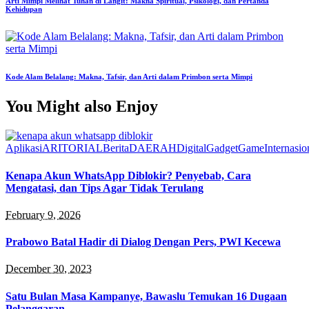
Arti Mimpi Melihat Tuhan di Langit: Makna Spiritual, Psikologi, dan Pertanda
Kehidupan
Kode Alam Belalang: Makna, Tafsir, dan Arti dalam Primbon serta Mimpi
You Might also Enjoy
Aplikasi
ARITORIAL
Berita
DAERAH
Digital
Gadget
Game
Internasio
Kenapa Akun WhatsApp Diblokir? Penyebab, Cara
Mengatasi, dan Tips Agar Tidak Terulang
February 9, 2026
Prabowo Batal Hadir di Dialog Dengan Pers, PWI Kecewa
December 30, 2023
Satu Bulan Masa Kampanye, Bawaslu Temukan 16 Dugaan
Pelanggaran