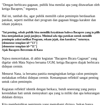
“Dengan berbicara gagasan, publik bisa menilai apa yang ditawarkan oleh
ketiga Bacapres,” tegasnya.
Hal ini, tambah dia, agar publik memilih calon pemimpin berdasarkan
patokan, seperti melihat dari program dan gagasan hingga karakter dan
rekam jejaknya.
“Ini penting, sebab publik bisa memiliki keyakinan bahwa Bacapres yang ia pilih
bisa menjalankan janji-janjinya. Minimal ada tiga patokan untuk memilih
pemimpin yakni melihat Program, rekam jejak, dan karakter,” tuturnya.
[elementor-template id=”13″]
[elementor-template id=”11″]
Ajak Bacapres Bercermin di Kaca
Najwa menceritakan, di akhir kegiatan “Bacapres Bicara Gagasan” yang
digelar oleh Mata Najwa bersama UGM, ketiga Bacapres diajak berbicara
didepan cermin.
Menurut Nana, ia bersama panitia menginginkan ketiga calon pemimpin
melakukan refleksi didepan cermin. Kemampuan reflektif sangat penting
untuk calon pemimpin.
Kegiatan reflektif identik dengan berkaca, butuh seseorang yang punya
kerendahan hati untuk mensyukuri apa yang ia miliki dan apa kekurangan
didalam dirinya.
Kita membutuhkan pemimpin yang memahami dirinya, bukan hanya