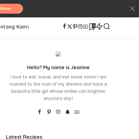
 More
0
entang Kami
Hello!! My name is Jeanine
I love to eat, travel, and eat some more! I am
married to the man of my dreams and have a
beautiful little girl whose smiles can brighten
anyone’s day!
Latest Recipes