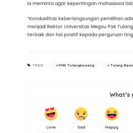
ia meminta agar kepentingan mahasiswa ti
“Kondusifitas keberlangsungan pemilihan adal
menjadi Rektor Universitas Megou Pak Tula
terbaik dan hal positif kepada perguruan tingg
PMII Tulangbawang
Tulang Baw
TAGS:
What’s 
Love
Sad
Happy