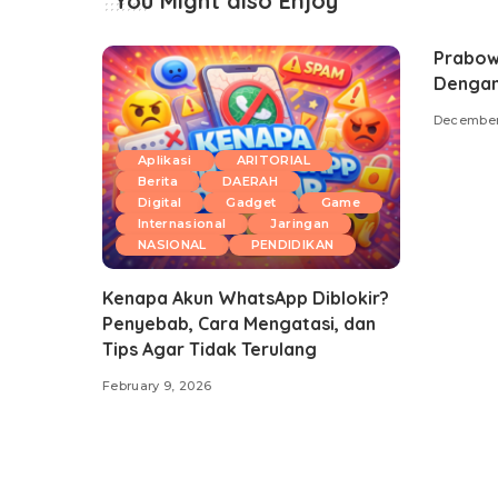
You Might also Enjoy
Prabowo
Dengan
December
Aplikasi
ARITORIAL
Berita
DAERAH
Digital
Gadget
Game
Internasional
Jaringan
NASIONAL
PENDIDIKAN
Kenapa Akun WhatsApp Diblokir?
Penyebab, Cara Mengatasi, dan
Tips Agar Tidak Terulang
February 9, 2026