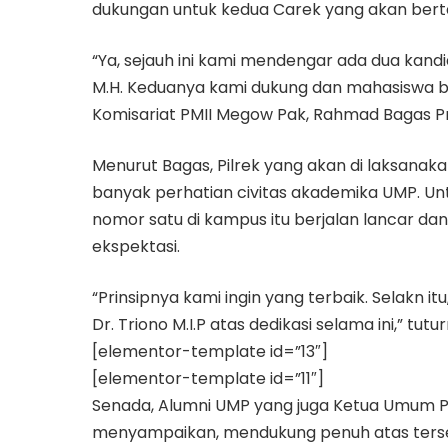
dukungan untuk kedua Carek yang akan bert
“Ya, sejauh ini kami mendengar ada dua kandid
M.H. Keduanya kami dukung dan mahasiswa b
Komisariat PMII Megow Pak, Rahmad Bagas P
Menurut Bagas, Pilrek yang akan di laksana
banyak perhatian civitas akademika UMP. Unt
nomor satu di kampus itu berjalan lancar d
ekspektasi.
“Prinsipnya kami ingin yang terbaik. Selakn 
Dr. Triono M.I.P atas dedikasi selama ini,” tutu
[elementor-template id=”13″]
[elementor-template id=”11″]
Senada, Alumni UMP yang juga Ketua Umum P
menyampaikan, mendukung penuh atas tersel