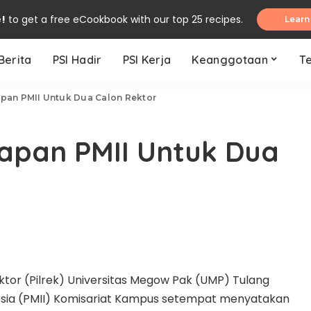
e!
to get a free eCookbook with our top 25 recipes.
Learn
Berita
PSI Hadir
PSI Kerja
Keanggotaan
T
rapan PMII Untuk Dua Calon Rektor
arapan PMII Untuk Dua
ktor (Pilrek) Universitas Megow Pak (UMP) Tulang
esia (PMII) Komisariat Kampus setempat menyatakan