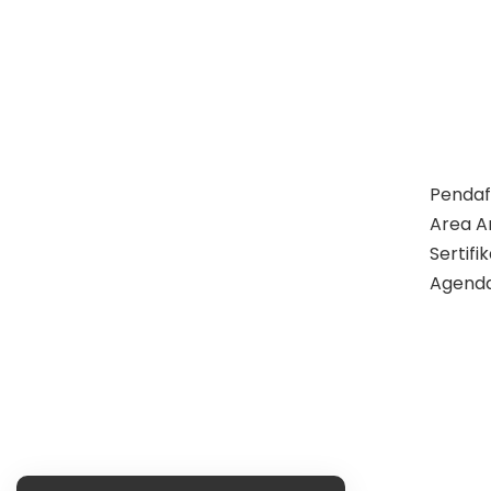
Pendaf
Area A
Sertif
Agend