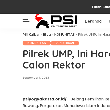
Flash Sal
Beranda
PSI Kalbar
>
Blog
>
KOMUNITAS
>
Pilrek UMP, Ini Ha
KOMUNITAS
PENDIDIKAN
Pilrek UMP, Ini H
Calon Rektor
September 1, 2023
psiyogyakarta.or.id/
– Jelang Pemilihan Re
Bawang, Pergerakan Mahasiswa Islam Indon