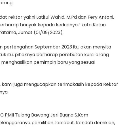
arung.
at rektor yakni Latiful Wahid, M.Pd dan Fery Antoni,
erharap banyak kepada keduanya,” kata Ketua
ratama, Jumat (01/09/2023).
kan pertengahan September 2023 itu, akan menyita
uk itu, pihaknya berharap perebutan kursi orang
an menghasilkan pemimpin baru yang sesuai
itu, kami juga mengucapkan terimakasih kepada Rektor
rnya.
C PMII Tulang Bawang Jeri Buana S.Kom
enggaranya pemilihan tersebut. Kendati demikian,